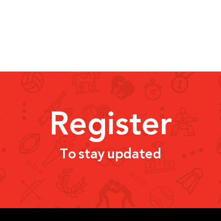
Register
To stay updated