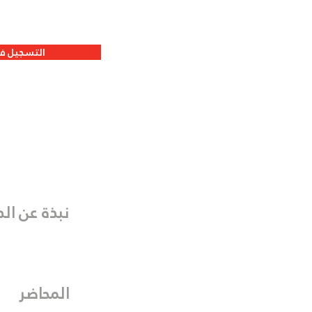
التسجيل في
نبذة عن الد
المحاضر