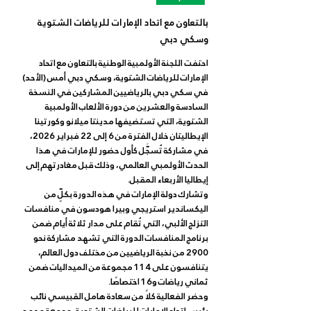
بالتعاون مع اتحاد الإمارات للرياضات الشتوية
وسكي دبي
احتفت اللجنة الأولمبية الوطنية بالتعاون مع اتحاد 
الإمارات للرياضات الشتوية، وسكي دبي أمس (الأحد) 
في سكي دبي بالرياضيين المشاركين في النسخة 
السادسة والعشرين من دورة الألعاب الأولمبية 
الشتوية، التي تستضيفها مدينتا ميلانو وكورتينا 
الإيطاليتان خلال الفترة من 6 إلى 22 فبراير 2026، 
في مشاركة تُسجَّل كأول حضور للإمارات في هذا 
الحدث الأولمبي العالمي، وذلك قبل مغادرتهم إلى 
إيطاليا الأربعاء المقبل.
وتشارك دولة الإمارات في هذه الدورة بكلٍّ من 
اليكساندير استريجي وبيرا هودسون في منافسات 
التزلج الألبي، التي تُقام على مدار ثلاثة أيام ضمن 
برنامج المنافسات الدورة التي تشهد مشاركة نحو 
2900 من نخبة الرياضيين من مختلف دول العالم، 
يتنافسون على 114 مجموعة من الميداليات ضمن 
ثماني رياضات و16 اختصاصًا.
وحضر الفعالية كلاً من سعادة هامل القبيسي نائب 