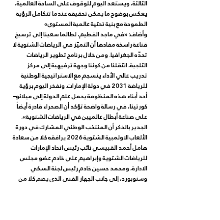
الثالثة، ويستعد اليوم للوقوف على الساحة العالمية، 
يعكس بوضوح ما يمكن تحقيقه عندما تتكامل الرؤية 
الطموحة مع بنية تحتية عالمية المستوى»
وأضاف: «في ماجد الفطيم، لطالما سعينا إلى ترسيخ 
قناعة راسخة مفادها أن التميّز في الرياضات الشتوية لا 
تحدّه الجغرافيا. ومن خلال برنامج تطوير الرياضات 
الثلجية، انتقلنا من كوننا وجهة ترفيهية إلى مركز 
تدريب عالي الأداء ينسجم مع الاستراتيجية الوطنية 
للرياضة 2031 في دولة الإمارات. ونفخر اليوم برؤية 
أحد أبناء هذه المنظومة يحمل علم الدولة إلى ميلانو–
كورتينا، في رسالة واضحة تؤكد أن الصحراء قادرة أيضاً 
على صناعة أبطال عالميين في الرياضات الشتوية».
الجدير بالذكر أن المنتخب الوطني المشارك في دورة 
الألعاب الاولمبية الشتوية 2026 يرافقه كلا من سعادة 
هامل أحمد القبيسي نائب رئيس اتحاد الإمارات 
للرياضات الشتوية وإبراهيم علي خادم عضو مجلس 
الادارة، ومحمد حسين خادم رئيس لجنة السكي 
وسنوبورد، إلى جانب الجهاز الفني الذي يضم كلا من 
محمد مولاي، وكلاوس كاستلونغر مدربا منتخب 
الإمارات الوطني للتزلج الألبي، ولاعبي المنتخب 
أليكساندر استريجي وبييرا هودسون.