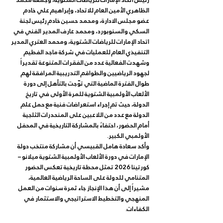
رئيس اتحاد الإمارات للرياضات الشتوية، وجمعة محمد 
الظاهري الأمين العام للاتحاد، وإبراهيم علي خادم 
عضو مجلس الادارة، ومحمد حسين خادم رئيس لجنة 
السكي والسنوبورد، ومحمد عارف المدير الفني في 
اتحاد الإمارات للرياضات الشتوية، ومحمد العتري المدير 
التنفيذي العام للعمليات في شركة ماجد الفطيم
وشهدت الفعالية عدد من الفقرات المتنوعة تقديراً 
لجهود الرياضيين والطواقم التدريبية المرافقة لهم 
طوال الفترة الماضية التي توّجت بالتأهل إلى دورة 
الألعاب الأولمبية الشتوية للمرة الأولى في تاريخ 
الدولة، حيث تم إجراء استعراضات فنية مع حمل علم 
الدولة مع عدد من اللاعبين على المنحدرات الثلجية 
أمام الحضور، احتفاءً بالمشاركة التاريخية في المحفل 
الأولمبي الكبير.
وأكد سعادة هامل القبيسي أن مشاركة منتخب دولة 
الإمارات في دورة الألعاب الأولمبية الشتوية ميلانو – 
كورتينا 2026 تمثل محطة تاريخية تعكس الحضور 
المتنامي للدولة على الساحة الرياضية العالمية، 
مشيراً إلى أن هذا الإنجاز جاء ثمرة سنوات من العمل 
المنهجي والتخطيط الاستراتيجي والاستثمار في 
الكفاءات.