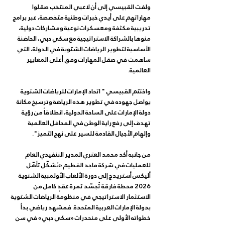
ولفت القبيسي إلى أن لاعبي المنتخب صقلوا 
مهاراتهم على أيدي خبرات وطنية متخصصة، عبر برامج 
تدريبية مكثفة ومعسكرات نوعية ومشاركات دولية، 
منوها بالشراكة الاستراتيجية مع سكي دبي، الحاضنة 
الأساسية لتطوير الرياضات الشتوية في الدولة، التي 
ساهمت في صقل المهارات وفق أعلى المعايير 
العالمية.
واختتم القبيسي " اتحاد الإمارات للرياضات الشتوية 
يواصل جهوده في تطوير هذه الرياضة وترسيخ مكانة 
دولة الإمارات على الساحة الدولية، انطلاقاً من رؤية 
تهدف إلى رفع راية الوطن في المحافل العالمية 
وإلهام الأجيال القادمة للسير على نهج التميز".
من جانبه أكد محمد العتري المدير التنفيذي العام 
للعمليات في شركة ماجد الفطيم «يُشكّل تأهّل 
أليكس أستريدج إلى دورة الألعاب الأولمبية الشتوية 
2026 محطة فارقة تُجسّد ثمرة عقدٍ كامل من 
الاستثمار الاستراتيجي في منظومة الرياضات الشتوية 
بدولة الإمارات العربية المتحدة. فمشهد رياضي بدأ 
خطواته الأولى على منحدرات «سكي دبي» في سن 