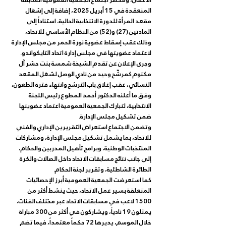
الأعمال، ومحضر اجتماع الجمعية العمومية السابقة 
المنعقدة في 15 أبريل 2025، إضافة إلى إشغال 
مقعد المرأة للدورة الانتخابية الحالية، استناداً إلى 
المادتين (27) و(52) من النظام الأساسي للاتحاد، 
وذلك عقب إسقاط عضوية نورة الحمر من مجلس الإدارة 
لاعتماد عضويتها في مجلس إدارة اتحاد التايكواندو.
وجرى الإعلان عن تقدم الشيخة شمسة بنت حشر آل 
مكتوم كمرشّح وحيد من نادي الوصل لشغل المقعد 
النسائي، عقب إغلاق باب الترشح وانتهاء فترة الطعون، 
وفق ما أعلنه الدكتور أحمد المطوع رئيس اللجنة 
الانتخابية، لتبارك الجمعية العمومية اعتماد عضويتها 
ضمن تشكيل مجلس الإدارة.
وتضمن الاجتماع استعراض التقريرين الإداري والفني 
للاتحاد، بما يشمل تشكيل مجلس الإدارة، ومشاركات 
المنتخبات الوطنية، وبرامج تأهيل المدربين والحكام، 
إلى جانب نتائج مسابقات الاتحاد داخل الصالات والكرة 
الطائرة الشاطئية، وتقرير لجنة الحكام.
كما استعرضت الجمعية العمومية أبرز الإحصائيات 
المتعلقة بسير عمل الاتحاد، حيث ينشط أكثر من 
1500 لاعب في مسابقات الاتحاد عبر مختلف الفئات، 
يمثلون 19 نادياً، ويشاركون في أكثر من 300 مباراة 
خلال الموسم، يديرها 72 حكماً معتمداً، فيما تضم 