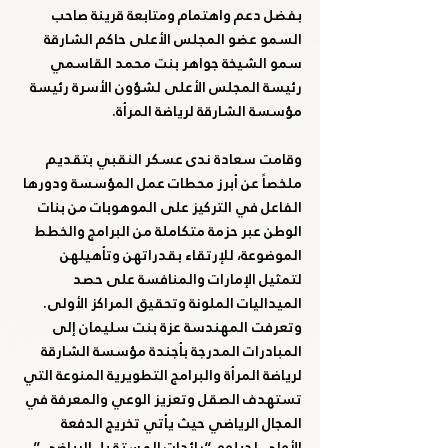
بفضل دعم واهتمام ومتابعة قرينة صاحب 
السمو عضو المجلس الأعلى حاكم الشارقة 
سمو الشيخة جواهر بنت محمد القاسمي 
رئيسة المجلس الأعلى لشؤون الأسرة رئيسة 
مؤسسة الشارقة لرياضة المرأة.
وقامت سعادة ندى عسكر النقبي بتقديم 
ملخصاً عن أبرز محطات عمل المؤسسة ودورها 
الفاعل في التركيز على الموهوبات من بنات 
الوطن عبر حزمة متكاملة من البرامج والخطط 
الموضوعة، للإرتقاء بقدراتهن وتأهيلهن 
لتمثيل الإمارات والمنافسة على حصد 
الميداليات الملونة وتحقيق المراكز الأولى.
وتعرفت المهندسة عزة بنت سليمان إلى 
المبادرات المدرجة بأجندة مؤسسة الشارقة 
لرياضة المرأة والبرامج التطويرية المنوعة التي 
تستهدف الصقل وتعزيز الوعي والمعرفة في 
المجال الرياضي حيث يأتي تخريج الدفعة 
الأولى لدبلوم “رائدات المستقبل الرياضي” 