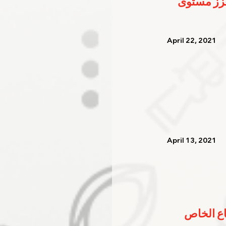
عزز مستوى 
   April 22, 2021   
   April 13, 2021   