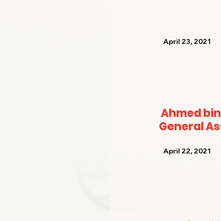
   April 23, 2021   
Ahmed bin
General A
   April 22, 2021   