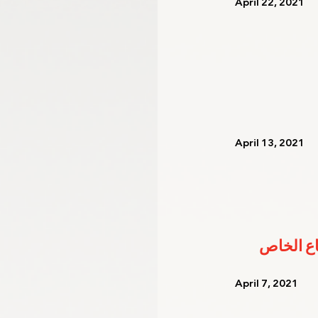
   April 22, 2021   
   April 13, 2021   
   April 7, 2021    