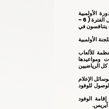
شارك وفد اللجنة الأولمبية الوطنية في اجتماعات مدراء الوفود للدورة الأولمبية 
الثالثة للشباب والتي تستضيفها العاصمة الأرجنتينية بوينس آيريس خلال الفترة ( 6 – 
18 ) من أكتوبر المقبل والتي سيشارك فيها 3998 رياضي من 206 دولة يتنافسون في 
ومثَل وفد اللجنة أحمد الطيب مدير إدارة الشؤون الفنية والرياضية باللجنة الأولمبية 
وشهدت الإجتماعات التي عقدت على مدار 3 أيام تقرير اللجنة المنظمة للألعاب 
الأولمبية للشباب فيما يتعلق بالقرية الأولمبية، وأماكن المنافسات ومواعيدها 
والتعرف على كافة الأمور والخدمات اللوجستية المختلفة التي ستساعد كل الرياضيين 
كما شهد اجتماع مدراء الوفود استعراض الأمور التنظيمية كافة الخاصة بوسائل الإعلام 
وحفلي الإفتتاح والختام ، والمتطوعين بالدورة ، ومواعيد المغادرة والوصول للوفود 
وقامت اللجنة المشرفة على الألعاب بتنظيم زيارة ميدانية لمقر إقامة الوفود 
آيريس.