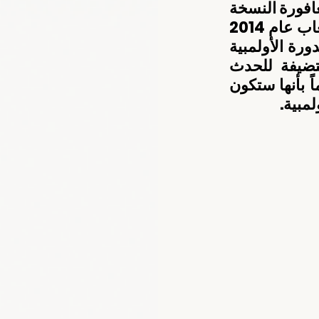
وتقام دورة الألعاب الأولمبية للشباب كل 4 سنوات حيث استضافت سنغافورة النسخة 
الأولى عام 2010، فيما استضافت مدينة نانجينغ النسخة الثانية من الألعاب عام 2014 
،وكانت اللجنة الأولمبية الدولية قد أعلنت عن استضافة قارة أفريقيا للدورة الأولمبية 
الرابعة للشباب حيث من المقرر أن يتم الإعلان عن الدولة المستضيفة للحدث 
الأولمبي على هامش اجتماعات اللجنة خلال ألعاب بوينس آيريس، علماً بأنها ستكون 
لمبية.