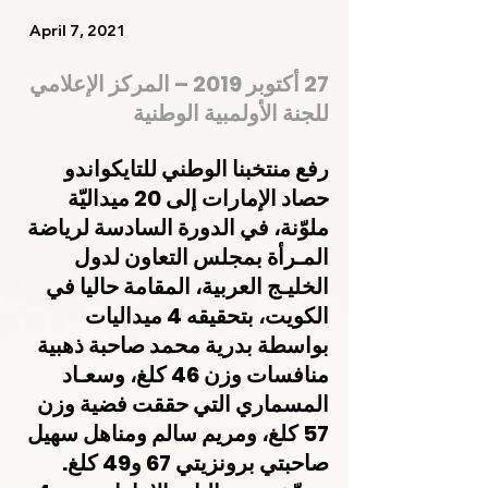
   April 7, 2021    
27 أكتوبر 2019 – المركز الإعلامي 
للجنة الأولمبية الوطنية
رفع منتخبنا الوطني للتايكواندو 
حصاد الإمارات إلى 20 ميداليّة 
ملوّنة، في الدورة السادسة لرياضة 
المـرأة بمجلس التعاون لدول 
الخليـج العربية، المقامة حاليا في 
الكويت، بتحقيقه 4 ميداليات 
بواسطة بدرية محمد صاحبة ذهبية 
منافسات وزن 46 كلغ، وسعـاد 
المسماري التي حققت فضية وزن 
57 كلغ، ومريم سالم ومناهل سهيل 
صاحبتي برونزيتي 67 و49 كلغ.