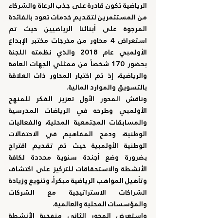
الرياضية تكون قادرة على جذب الرعاة والشركاء 
من المستثمرين لتقديم خدمات تعود بالفائدة 
المرجوة على أبنائنا الرياضيين حيث تم 
استعراض 4 محاور من مخرجات مختبر الإبداع 
الأولمبي عام 2018 والذي نظمته اللجنة 
بحضور 170 شخصاً من ممثلي الجهات العامة 
والرياضية، إذ تم اختيار المحاور ذات العلاقة 
بالتسويق والموارد المالية.
وناقش المحور الأول تعزيز الفكر للمنهج 
الأولمبي وطرحه في الرياضات المدرسية 
والمسابقات المجتمعية المحلية، والفعاليات 
الوطنية، ودمج المفاهيم في الاحتفالات 
الوطنية الأولمبية حيث تم تقديم اقتراح 
بضرورة وضع أجندة سنوية محددة لكافة 
الأنشطة والاستحقاقات للتركيز على اكتشاف 
وتأهيل المواهب الرياضية مبكراً، وتنويع وزيادة 
الشراكات الاستراتيجية مع الشركات 
والمؤسسات المحلية والعالمية.
واستعرض المحور الثاني منهجية الأنشطة 