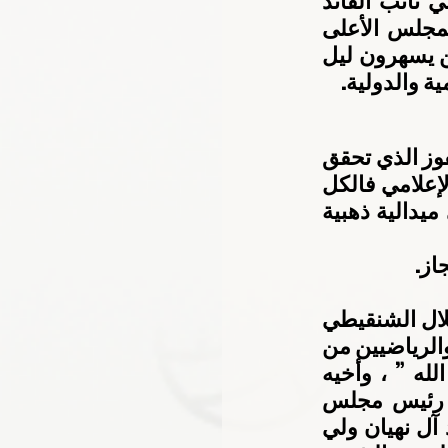
الله ” وصاحب السمو الشيخ محمد بن زايد آل نهيان ولي عهد أبوظبي نائب القائد 
الأعلى للقوات المسلحة،  وإخوانهم أصحاب السمو الشيوخ أعضاء المجلس الأعلى 
حكام الإمارات وأولياء العهود، وجيع القيادات الرياضية في الدولة الذين يسهرون ليل 
ة والدولية.
وقال اللنجاوي في تصريحات صحافية عقب فوزه بالميدالية الذهبية” الفوز الذي تحقق 
جاء بفضل تضافر كافة الجهود سواء على المستوى الإداري أو الفني او الإعلامي فالكل 
كان له نصيب في الإنجاز فهي جهود الجميع قمت بدوري بترجمتها الى ميدالية ذهبية 
از.
من جهته أشاد الأمين العام بالوكالة للجنة الأولمبية الوطنية ، العميد طلال الشنقيطي 
 بهذا الإنجاز مؤكدا أنه ثمرة الرعاية الكريمة والدعم المتواصل للرياضة والرياضيين من 
صاحب السمو الشيخ خليفة بن زايد آل نهيان رئيس الدولة ” حفظه الله ” ، وأخيه 
صاحب السمو الشيخ محمد بن راشد آل مكتوم نائب رئيس الدولة رئيس مجلس 
الوزراء حاكم دبي ” رعاه الله ” ، وصاحب السمو الشيخ محمد بن زايد آل نهيان ولي 