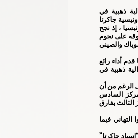
أهدى لاعب منتخب الإمارات للدراجات المائية، الإمارات أول ميدالية ذهبية في 
مسابقة الدراجات خلال المنافسة التي أقيمت اليوم في العاصمة الإندونيسية جاكرتا 
ضمن فعاليات دورة الألعاب  في نسختها الـ 18 المقامة حاليا في إندونيسيا ، إذ نجح 
البطل الذهبي اللنجاوي في تخطي الصعاب وتحقيق هذا الإنجاز بعد تفوقه على نجوم 
عالميين في الدورة خاصة الثنائي الاندونيسي ايرو واكسا  والتايلاندي سوباك والصيني 
وتمكن  اللنجاوي من  التفوق على منافسيه  في الجولة الحاسمة بعدما قدم أداء رائع 
ومستوى مميز بهر به الجميع ليهدي بذلك الإمارات والعرب أول ميدالية ذهبية في 
وخاض اللنجاوي الجولة الأخيرة في المنافسة متصدرا للترتيب العام على الرغم من أن 
البداية لم تكن في مصلحته ليدخل في الدقائق الأولى من السباق في المركز  السادس 
قبل أن ينجح في آخر خمس دقائق تخطي نجوم العالم وصولا الى المركز الثالث بفارق 
وعمت الفرحة العامرة افراد بعثة الإمارات في إندونيسيا الذين تبادلوا التهاني فيما 
ومن جهته أهدى معالي حميد القطامي رئيس وفد الدولة المشارك في “اسياد جاكرتا” 