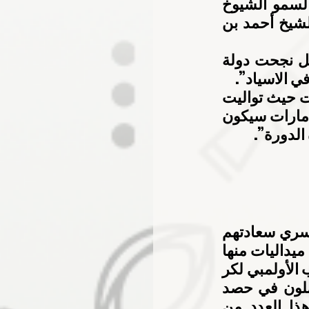
عهد أبوظبي نائب القائد الأعلى للقوات المسلحة، وإخوانهم أصحاب السمو الشيوخ 
أعضاء المجلس الأعلى حكام الإمارات وأولياء العهود، ومتابعة سمو الشيخ أحمد بن 
وأضاف الشنقيطي في تصريحات صحافية “بفضل هذا الدعم المتواصل نجحت دولة 
ي الاسياد”.
وتابع الشنقيطي ” ميدالية على اللنجاوي تعد بداية الخير لرياضة الإمارات حيث تواليت 
بعدها الميداليات من ابطالنا في الجوجيتسو وهى بشرة خير بأن أبناء الإمارات سيكون 
الدورة”.
أكد الأمين العام بالوكالة للهيئة العامة للرياضة عبد المحسن فهد الدوسري سعادتهم 
الكبيرة بإهداء رياضيتي الجوجيتسو والدراجات المائية، الإمارات أول 5 ميداليات منها 
ميداليتان ذهبيتان و3 ميداليات فضية في الدورة فضلا عن تأهل المنتخب الأولمبي لكر 
ة القدم للمرحلة المقبلة في مسابقة كرة القدم، مشيرا الى أنهم يأملون في حصد 
المزيد من الميداليات خلال المنافسات المقبلة، معتبرا أن حصد هذا العدد من 