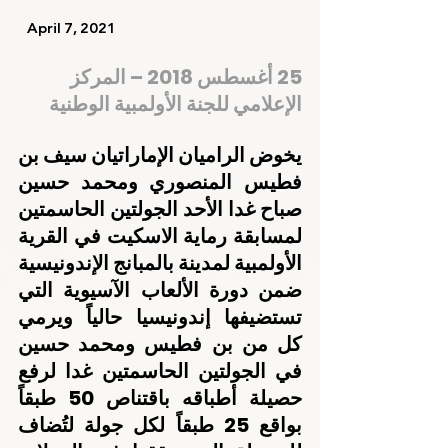
   April 7, 2021    
25 أغسطس 2018 – المركز 
الإعلامي للجنة الأولمبية الوطنية
يخوض الراميان الإماراتيان سيف بن 
فطيس المنصوري ومحمد حسين 
صباح غدا الأحد الجولتين الحاسمتين 
لمسابقة رماية الاسكيت في القرية 
الأولمبية لمدينة بالمبانج الإندونيسية 
ضمن دورة الألعاب الآسيوية التي 
تستضيفها إندونيسيا حالياً ويرمي 
كل من بن فطيس ومحمد حسين 
في الجولتين الحاسمتين غدا لرفع 
حصيلة أطباقه باقتناص 50 طبقاً 
بواقع 25 طبقاً لكل جولة لتُضاف 