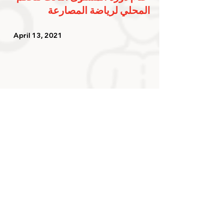
المحلي لرياضة المصارعة
   April 13, 2021   
التسويق والموارد المالية 
تستعرض 4 محاور لتعزيز 
الشراكات مع القطاع الخاص
   April 7, 2021    
شارك الخبر على حسابك