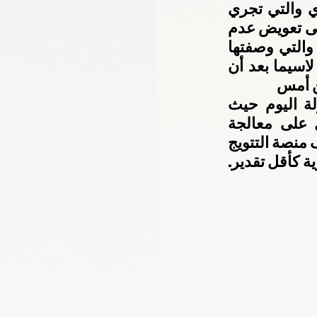
يعود فرسان الإمارات اليوم الى بطولة قفز الحواجز ضمن فئة الفردي والتي تجري 
فعالياتها صباح اليوم بمركز جاكرتا للفروسية ويتطلع فرسان الإمارات الى تعويض عدم 
تمكنهم من إحراز أي ميدالية ضمن فئة الفرقي بتميز في فئة الفردي والتي وصفتها 
الفارسة الشيخة لطيفة آل مكتوم بأنها تحدي خاص لفرسان الإمارات لاسيما بعد أن 
ن أمس
وأكدت الشيخة لطيفة آل مكتوم جاهزية فرسان الإمارات إلى بطولة اليوم حيث 
استغل المنتخب فترة الراحة أمس في تحضيرات متواصلة والعمل على معالجة 
الأخطاء التي صاحبت بطولة الفرقي خاصة وأن الفريق كان على مشارف منصة التتويج 
لكن سوء الطالع مع آخر حواجز للفرسان حال دون الحصول على البرونزية كأقل تقدير. 