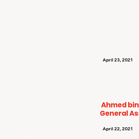
   April 23, 2021   
Ahmed bin
General A
   April 22, 2021   