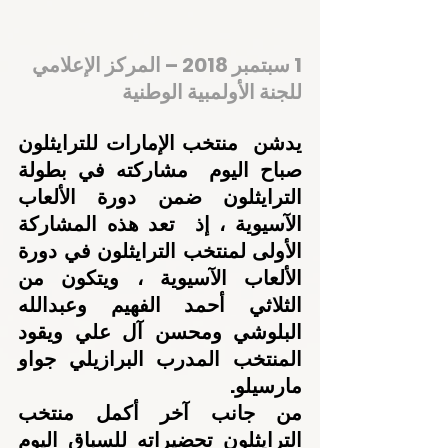
1 سبتمبر 2018 – المركز الإعلامي 
للجنة الأولمبية الوطنية
يدشن  منتخب الإمارات للترايثلون 
صباح اليوم  مشاركته في بطولة 
الترايثلون ضمن دورة الألعاب 
الآسيوية ، إذ  تعد هذه المشاركة 
الأولى لمنتخب الترايثلون في دورة 
الألعاب الآسيوية ، ويتكون من 
الثلاثي أحمد الفهيم وعبدالله 
البلوشي ومحسن آل علي ويقود 
المنتخب المدرب البرازيلي جواو 
مارسيلو.
من جانب آخر أكمل منتخب 
الترايثلون تحضيراته للسباق اليوم 