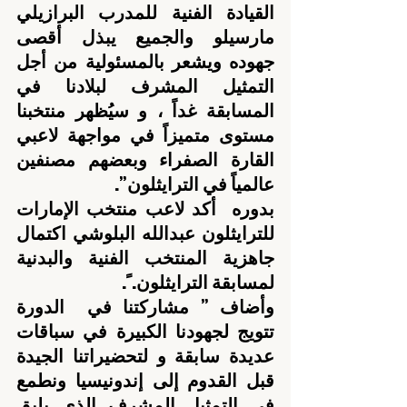
القيادة الفنية للمدرب البرازيلي 
مارسيلو والجميع يبذل أقصى 
جهوده ويشعر بالمسئولية من أجل 
التمثيل المشرف لبلادنا في 
المسابقة غداً ، و سيُظهر منتخبنا 
مستوى متميزاً في مواجهة لاعبي 
القارة الصفراء وبعضهم مصنفين 
عالمياً في الترايثلون”.
بدوره  أكد لاعب منتخب الإمارات 
للترايثلون عبدالله البلوشي اكتمال 
جاهزية المنتخب الفنية والبدنية 
لمسابقة الترايثلون. ً.
وأضاف ” مشاركتنا في  الدورة 
تتويج لجهودنا الكبيرة في سباقات 
عديدة سابقة و لتحضيراتنا الجيدة 
قبل القدوم إلى إندونيسيا ونطمع 
في التمثيل المشرف الذي يليق 