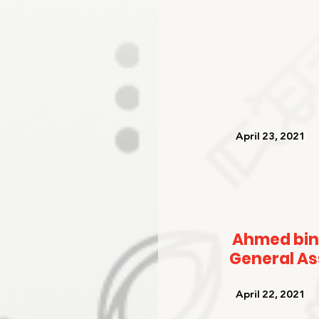
   April 23, 2021   
Ahmed bin
General A
   April 22, 2021   