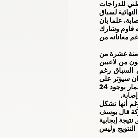
علي الرغم من الإصابة التي تعرض لها أمس إلا أن لاعب المنتخب الوطني للدراجات 
الهوائية يوسف ميزرا تحامل على نفسه وشارك أمس بامتياز في الجولة النهائية لسباق 
نهائي زوجي الدراجات، إذ قدما أداء بطولي وروح قتالية عالية، وقهر الإصابة، علما بان 
التشخيص الطبي لحالة اللاعب أظهر أنه غير مسموح له بالمشاركة لكنه قاوم وشارك 
في السباق مع زميله احمد المنصوري ونجح في إكمال السباق بامتياز رغم معاناته من 
وكان سباق أمس ضمن فعاليات المضمار في إطار بطولات النسخة الثامنة عشرة من 
الألعاب الاسيوية، إذ شارك فيها 12 فريقا يمثلون 12 دولة وكل فريق مكون من لاعبين 
حيث مثل الإمارات يوسف ميرزا واحمد المنصوري ونجحا في اكمال السباق رغم 
الاعياء الواضح الذي كان باديا على البطل يوسف ميرزا لأن انسحابه كان سيؤثر على 
زميله المنصوري خاصة وان السباق زوجي على نسق فردي وفي المضمار بوجود 24 
صابة.
وحول عدم انسحابه من المشاركة من السباق أمس بسبب الإصابة رغم أنها تشكل 
خطورة عليه وعدم امتثاله لتوجيهات الطبيب الذي نصحه بعدم المشاركة قال يوسف 
ميرزا” رغم الإصابة وضغط المشاركة الا انني كنت أمنى نفسي بتحقيق نتيجة إيجابية 
وإنجاز للدولة لأنني جئت الى جاكرتا لأجل رفع راية دولتنا في منصات التتويج وليس 