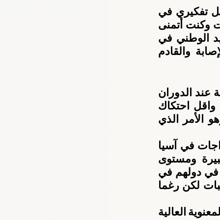
وتابع ميرزا في تصريحات صحافية” لم أفكر في نفسي لحظة وكان جل تفكيري في 
تحقيق إنجاز في بطولة أولمبية تقام على مستوى آسيا كل أربعة سنوات وكنت أتمنى 
نفسي بان يكون لدولتنا نصيب من التميز وأن نسهم في عزف النشيد الوطني في 
منصات التتويج وكان هذا هدفنا لكن شاءت الظروف أن اتعرض للإصابة والقادم 
وأكمل “هذا هو حال سباقات المضمار التي لا تخلو من احتكاكات خاصة عند الدوران 
السريع كون أن الجميع يكون فيها متقاربين والمسافة بينهم محدودة واقل احتكاك 
يعني سقوط الدراج، وهو تحسب لها لكن كان الاحتكاك مفاجئ له وهو الأمر الذي 
وأكد ميرزا “أن سباق أمس لم يكن سباق عادي لأنه ضم عمالقة الدراجات في آسيا 
خاصة كوريا والصين وهونج كونج واليابان كلها فرق تضم أسماء كبيرة ومستوى 
الجاهزية فيها عالي جدا فضلا عن فارق الخبرات والمشاركات المحلية في دولهم في 
مثل هذه السباقات كلها عوامل شكلت فارقا بين منتخبنا وبقية المنتخبات لكن رغما 
من جهته أثنى مدرب المنتخب الوطني للدراجات بدر ميرزا على الروح المعنوية العالية 