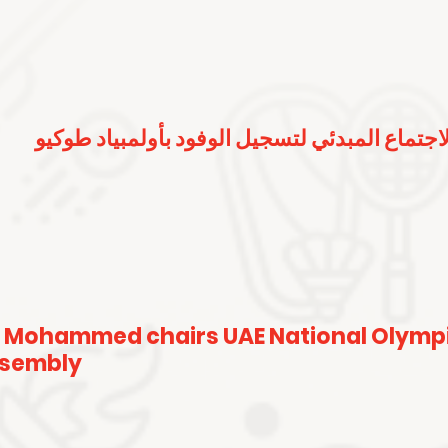
لاجتماع المبدئي لتسجيل الوفود بأولمبياد طوكيو
 Mohammed chairs UAE National Olymp
ssembly