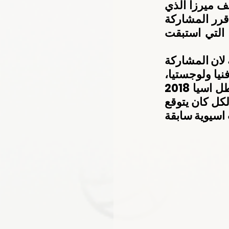
التي أدى بها الثنائي يوسف ميرزا واحمد المنصوري السباق خاصة يوسف ميرزا الذي 
كان في إمكانه الاعتذار عن المشاركة ولا أحد سيعاتبه على ذلك، لكنه قرر المشاركة 
على أمل تحقيق انجاز لكن فارق التحضيرات والخبرات والمشاركات التي استبقت 
واعتبر ميرزا  أن مشاركة المنتخب كانت  ناجحة رغم عدم تحقيق ميدالية لان المشاركة 
اكسبت لاعبينا خبرات تنافسية عالية امام نجوم منتخبات جاهزة بدنيا و فنيا ولوجستيا، 
لافتا الى ان ميرزا كان محل متابعة ومراقبة من جميع الفرق بوصفه بطل اسيا 2018 
في المضمار والطريق وهو امر نادر الحدوث في سباقات الدراجات، والكل كان يتوقع 
أن يحقق بطلنا ميرزا إنجازا في هذه النسخة قياسا بما قدمه في بطولات اسيوية سابقة 