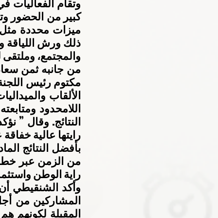
والمجتمع، وملتقى لل
راية الوطن واستثما