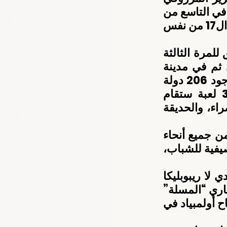
بمسابقة قفز الحواجز في اليوم الذي يليه، بينما تبدأ منافسات الجولف في التاسع من 
الشهر ذاته، على أن تختتم لاعبة الكاراتيه سارة العامري مشاركتها في ال17 من نفس 
ويخوض أبناء الإمارات تحد جديد في هذا المحفل الأولمبي الذي ينطلق للمرة الثالثة 
على التوالي بعدما انطلقت النسخة الأولى في سنغافورة عام 2010، ثم في مدينة 
نانجينج بالصين عام 2014 بهدف تحقيق نتائج إيجابية والإستفادة من وجود 206 دولة 
حيث يخوض ما يقرب من 4000 رياضي غمار المنافسات في 32 لعبة ستقام 
على 4 منشآت رياضية هي الحديقة الأولمبية للشباب، والحديقة الخضراء، والحديقة 
وتفتتح القرية الأولمبية اليوم بشكل رسمي أمام كافة الوفود القادمة من جميع أنحاء 
العالم، حيث تشهد الدورة للمرة الأولى في دورات الألعاب الأولمبية الصيفية للشباب، 
وسيقام حفل افتتاح النسخة الثالثة لأولمبياد الشباب في ساحة بلازا دي لا ريبوبليكا 
بالعاصمة الأرجنتينية بوينس آيرس يوم السبت المقبل عند المعلم التذكاري “المسلة” 
وهذه هي المرة الأولى في التاريخ الأولمبي الحديث يقام فيها حفل افتتاح أولمبياد في 