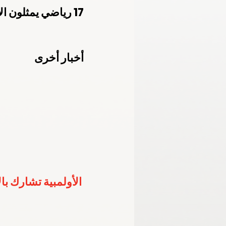
17 رياضي يمثلون الإمارات في أولمبياد الشباب ببوينس آيريس
الأكاديمية الأولمبية الوطنية
اللجنة الب
أخبار أخرى
خليجية الشباب - الإمارات 2024
برمنجها
الأولمبية تشارك با