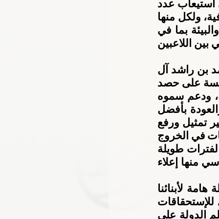
وتقام الفعاليات في أربعة مواقع لكل منها هويتها الخاصة، وقادرة على استيعاب عدد 
كبير من الحضور وتنظيم الفعاليات التنافسية والترفيهية والفنية والثقافية، ولكل منها 
ميزات محددة مثل تنظيم الفعاليات الفنية والأدبية، والعناية بالجسم والبيئة بما في 
ذلك ورش اللياقة واليوغا والطعام العضوي والاستدامة، والتبادل الثقافي بين اللاعبين 
من جانبه ثمن سعادة طلال الشنقيطي رؤية سمو الشيخ أحمد بن محمد بن راشد آل 
مكتوم رئيس اللجنة الأولمبية الوطنية بأهمية المشاركة من أجل المنافسة على حصد 
الألقاب والميداليات الملونة ورفع راية الوطن في كل مناسبة رياضية، ودعم سموه 
اللامحدود ومتابعته الدائمة يعدان أكبر دافع لتحقيق الهدف المنشود والعودة بأفضل 
النتائج. وقال ” نؤكد على ثقتنا التامة في قدراتهم على تمثيل الدولة خير تمثيل ورفع 
رايتها عالية خفاقة على منصات التتويج أمام العالم بأكمله ولدينا طموحات في الخروج 
بأفضل النتائج المادية والمعنوية والتي طالما ما عمل عليها الرياضيون لفترات طويلة 
من الزمن عبر خطط وبرامج ومناهج علمية مدروسة كان الهدف الأساسي منها إعلاء 
وأكد الشنقيطي أن هذا المحفل الأولمبي للشباب فرصة كبيرة ومحطة هامة لأبنائنا 
المشاركين من أجل اكتساب الخبرات وصقل الذات وتعزيز المستوى للإستحقاقات 
المقبلة لكونهم هم النواة التي نعول عليها كثيراً في المستقبل لرفع علم الدولة على 