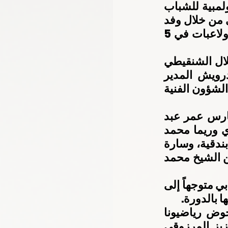
تشارك الإمارات العربية المتحدة في غمار منافسات دورة الألعاب الأولمبية للشباب 
بالعاصمة الأرجنتينية بوينس آيريس خلال الفترة (6 – 18) أكتوبر الجاري من خلال وفد 
اللجنة الأولمبية الوطنية الذي يتألف من 17 رياضي من بينهم 7 لاعبين ولاعبات في 5 
ويترأس وفدنا المشارك في دورة الألعاب الأولمبية للشباب سعادة طلال الشنقيطي 
أمين عام اللجنة الأولمبية الوطنية بالوكالة، كما يتواجد محمد بن درويش المدير 
التنفيذي للجنة ضمن الوفد الرسمي، فيما تم تسمية أحمد الطيب مدير الشؤون الفنية 
ويشارك رياضيونا في 5 ألعاب مختلفة وهي الفروسية عن طريق الفارس عمر عبد 
العزيز المرزوقي بمسابقة قفز الحواجز، وكلَ من محمد عادل الهاجري وريما محمد 
الحلو في رياضة الجولف، ولطيفة المازمي في الرماية مسابقة 10 متر بندقية، وسارة 
العامري في الكاراتيه وزن 59 كجم، كما يشارك في رفع الأثقال كلَ من الشيخ محمد 
ويغادر صباح اليوم منتخب الجولف الذي يعد طليعة وفدنا الرياضي من دبي متوجهاً إلى 
 بالدورة.
وتدشن الرماية ورفع الأثقال مشاركتنا في أولمبياد الشباب حيث يخوض رياضيونا 
المنافسات في السابع من الشهر الجاري، فيما يتنافس عمر عبد العزيز المرزوقي 