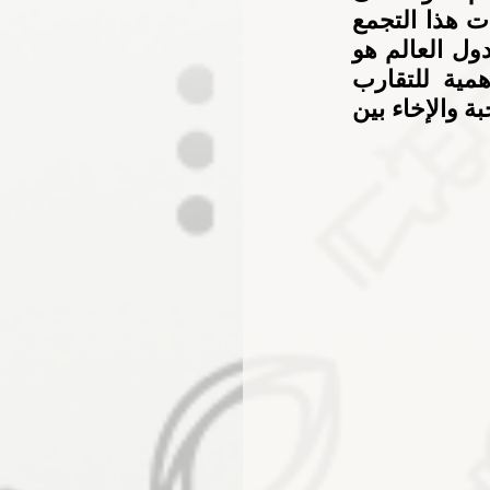
منصات التتويج وأضاف” إن هدفنا الأساسي من المشاركة في فعاليات هذا التجمع 
الرياضي الفريد الذي يضم نخبة من الرياضيين المميزين من مختلف دول العالم هو 
تمثيل الوطن بالصورة المطلوبة، لاسيما وأنه يمثل الكثير من الأهمية للتقارب 
والتواصل، عندما يشارك 4000 رياضي في أجواء تنافسية ستعزز المحبة والإخاء بين 