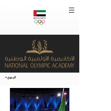
< الرجوع