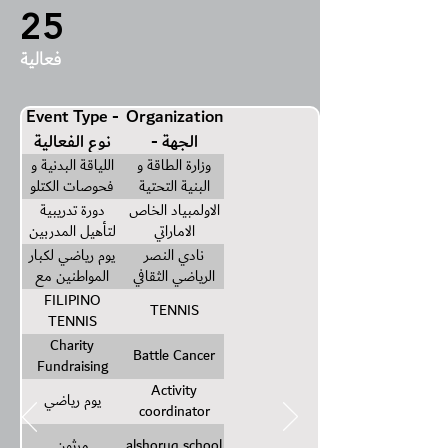
25
فعالية
Event Type -
Organization
- الجهة
نوع الفعالية
وزارة الطاقة و
اللياقة البدنية و
البنية التحتية
فحوصات الكتلو
العضلات
الاولمبياد الخاص
دورة تدريبية
بالتعاون مع مركز
الاماراتي
لتأهيل المدربين
دانه للحمية و
و الفنيين و
نادي النصر
يوم رياضي لكبار
فيتنس فيرست
الاطباء باندية و
الرياضي الثقافي
المواطنين مع
مراكز اصحاب
الاعبين القدامي
FILIPINO
TENNIS
الهمم حول الطب
TENNIS
و الاداء الرياضي
Charity
Battle Cancer
Fundraising
Activity
يوم رياضي
coordinator
alshoruq school
مرثون