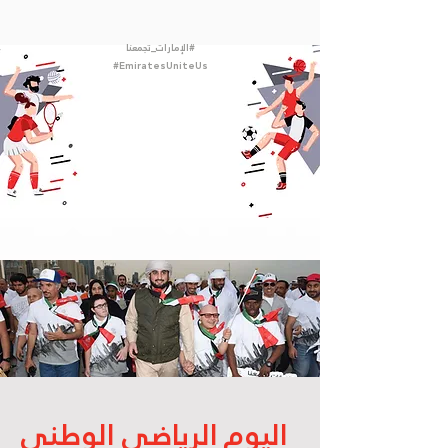
#الإمارات_تجمعنا
#EmiratesUniteUs
اليوم الرياضي الوطني