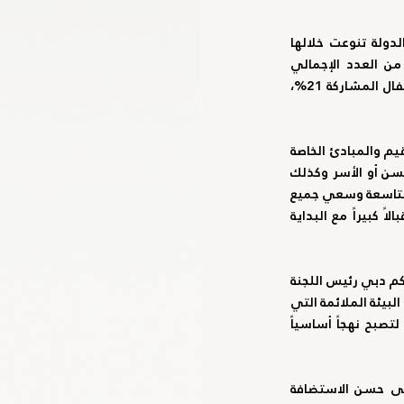
كما شهدت النسخة التاسعة من اليوم الرياضي الوطني جملة من الأحداث الرياضية بمختلف أنحاء الدولة تنوعت خلالها 
الأنشطة والمبادرات والبرامج، بمشاركة جميع المراحل العمرية، إذ بلغت نسبة فئة الرجال 23% من العدد الإجمالي 
للمشاركين، و20% من موظفي الجهات والمؤسسات المختلفة، و16% للسيدات، وبلغت نسبة الأطفال المشاركة 21%، 
وأكد سعاة فارس المطوع الأمين العام للجنة الأولمبية الوطنية على أهمية هذا اليوم في تجسيد القيم والمبادئ الخاصة 
بالحركة الأولمبية ضمن ممارسات رياضية وأحداث كبرى؛ تتميز بالمشاركة المجتمعية سواءً من كبار السن أو الأسر وكذلك 
الفئة الخاصة بأصحاب الهمم، الأمر الذي أسهم في تضاعف عدد الفعاليات الرياضية مع انطلاق النسخة التاسعة وسعي جميع 
الجهات إلى تنظيم المزيد من الأنشطة المصاحبة وتسجيلها على الموقع الإلكتروني الذي شهد إقبالاً كبيراً مع البداية 
وثمّن سعاة فارس المطوع توجيهات سمو الشيخ أحمد بن محمد بن راشد آل مكتوم النائب الثاني لحاكم دبي رئيس اللجنة 
الأولمبية الوطنية وتأكيد سموه بأن ممارسة الرياضة ثقافة مجتمعية عزّزتها قيادتنا الرشيدة ووفرت لها البيئة الملائمة التي 
تشجع على استدامتها وزيادة نسبتها مع نشر الإيجابيات المترتبة عليها بين جميع الفئات العمرية، لتصبح نهجاً أساسياً 
  للجنة الأولمبية الوطنية بخالص الشكر والتقدير إلى نادي شباب الأهلي على حسن الاستضافة 