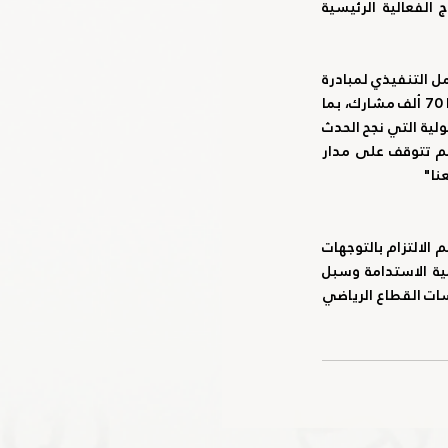
والتنظيم لفعاليات اليوم الرياضي الوطني، والتنسيق كذلك مع فرق عمل اللجنة الأولمبية لخروج الفعالية الرئيسية 
من جانبه أشاد سعادة عبد العزيز السلمان عضو مجلس إدارة اللجنة الأولمبية الوطنية، رئيس فريق العمل التنفيذي لمبادرة 
اليوم الرياضي الوطني بزيادة نسبة الفعاليات مقارنة بالنسخة السابقة التي بلغ عدد المشاركين فيها 70 ألف مشارك، بما 
يعكس حجم الاهتمام المتزايد بممارسة الرياضة وتفاعل جميع الفئات مع مبادرة اليوم الرياضي والشمولية التي نجح الحدث 
في تحقيقها، بإستهدافه المؤسسات والجهات والهيئات والأفراد في سلسلة من النشاطات التي لم تتوقف على مدار 
نا"
وأضاف السلمان "يؤكد اليوم الرياضي الوطني قدرة القطاع الرياضي على القيام بدور فعال في دعم الالتزام بالتوجهات 
الحكومية عبر التشجيع على الممارسات المستدامة وتوعية الرياضيين ومختلف فئات المجتمع بأهمية الاستدامة وسبل 
تعزيز الالتزام بها انطلاقاً من النشاطات الرياضية اليومية، إضافة إلى ترسيخ التعاون الفعال بين مؤسسات القطاع الرياضي 