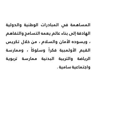
المساهمة في المبادرات الوطنية والدولية
الهادفة إلى بناء عالم يعمه التسامح والتفاهم
، ويسوده الأمان والسلام ، من خلال تكريس
القيم الأولمبية فكراً وسلوكاً ، وممارسة
الرياضة والتربية البدنية ممارسة تربوية
واجتماعية سامية .
المساهمة في مساندة الرياضيين من ذوي
الإعاقة ، ودمجهم مع الأسوياء ، في البرامج
المختلفة والدورات الرياضية التي يتم
المشاركة فيها من خلال اللجنة الأولمبية