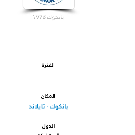
بانكوك 1978
الفترة
المكان
بانكوك - تايلاند
الدول