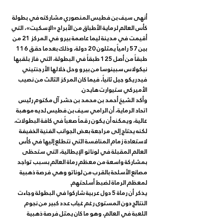
أنهى سيف بن فطيس المنصوري مشاركته في بطولة 
كأس العالم لرماية الأطباق من الأبراج «الإسكيت»، التي 
أقيمت في مدينة ليما عاصمة بيرو في المركز 21 من 
بين 57 رامياً يمثلون 20 دولة، وذلك بعدما حقق 116 
طبقاً من أصل 125 طبقاً في البطولة، التي فاز بلقبها 
نيكولاس سبينوسا من بيرو وحل خلالها الأرجنتيني 
فيدريكو جيل ثانياً، فيما كان المركز الثالث من نصيب 
وأكد الشيخ أحمد بن محمد بن حشر آل مكتوم رئيس 
اتحاد الرماية، أن الرامي سيف بن فطيس لديه موهبة 
عالية، ويمكنه أن يكون رقماً صعباً في كافة البطولات، 
لكنه يحتاج إلى مراجعة بعض الجوانب الفنية الخفيفة 
لاستعادة زمام المنافسة التي نتطلع إليها في كأس 
العالم المقبلة في لوناتو الإيطالية، التي ستحظى 
بمشاركة واسعة من معظم رماة العالم بسبب تواجد 
مصانع الأسلحة بالقرب من لوناتو وهي فرصة ذهبية 
يذكر أن رماة 5 دول عربية شاركوا في البطولة وجاءت 
النتائج دون المستوى رغم غياب عدد كبير من نجوم 
اللعبة في العالم، وهو ما كان يمثل فرصة ذهبية 