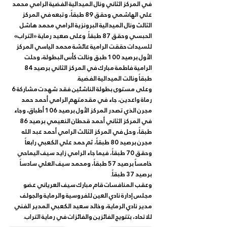
في المركز الثاني ونال الميدالية الفضية الرامي محمد 
علي الهاشمي وحقق 89 طبقاً، وتبعه في المركز 
الثالث ونال الميدالية البرونزية الرامي محمد هاشل 
الحبسي وحقق 87 طبقاً. وعلى صعيد رماية «التراب» 
للسيدات حققت الرامية عائشة محمد الياسي المركز 
الأول برصيد 100 طبق ونالت كأس البطولة، وحلت 
الرامية فاطمة مبارك في المركز الثاني برصيد 84 
طبقاً ونالت الميدالية الفضية.
وعلى مستوى بطولة الناشئين فقد شهدت مشاركة 6 
رماة واعدين، جاء في مقدمتهم الرامي أحمد حمد 
مجرن الذي تصدر المركز الأول برصيد 106 أطباق، وجاء 
في المركز الثاني أحمد قحطان النعيمي برصيد 86 
طبقاً، وحل في المركز الثالث الرامي أحمد عبد الله 
مجرن برصيد 80 طبقاً، ثم حمد علي الكعبي رابعاً 
وحقق 70 طبقاً، فيما جاء الرامي زايد سيف اليماحي 
خامساً برصيد 57 طبقاً، ومحمد سيف العلي سادساً 
برصيد 37 طبقاً.
وعقب المنافسات قام مبارك سيف العرياني عضو 
مجلس إدارة نادي العين للفروسية والرماية والجولف 
مدير نادي الرماية، وخالد سعيد الكعبي المدير الفني 
للاتحاد، بتتويج الفائزين والفائزات في رماية التراب.