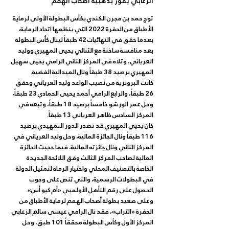
الزعابي يفوز بذهبية أصحاب الهمم
توج حمد بن مجرن الكندي بكأس البطولة الأولى لرماية 
الأطباق من الحفرة 2022 التي ينظمها اتحاد الرماية، 
بعدما حقق في النهائيات 42 طبقاً لينال كأس البطولة 
بعد منافسة ساخنة مع الثنائي يحيى المهيري ووليد 
العرياني، وتلاه في المركز الثاني الرامي يحيى سهيل 
المهيري برصيد 38 طبقاً ونال الميدالية الفضية.
كانت البرونزية من نصيب الواعد وليد العرياني وحقق 
26 طبقاً، والرابع الرامي أحمد يحيى الحمادي 23 طبقاً، 
وحل عمر الورشو خامساً برصيد 18 طبقاً، وتبعه في 
المركز السادس ظاهر العرياني 13 طبقاً.
كان يحيي المهيري قد تصدر الدور التمهيدي برصيد 
116 طبقاً ونال الجائزة المالية، وحل وليد العرياني في 
المركز الثاني ونال جائزته المالية، فيما حجبت الجائزة 
المالية لصاحب المركز الثالث وفق اللائحة الجديدة 
الخاصة بالتصنيف المحلي واختيار الرماة لتمثيل الدولة 
في البطولات الرسمية، والتي تنص على وجوب 
الحصول على رقم التأهل الأولمبي «أم كيو أس».
وعلى صعيد بطولة أصحاب الهمم لرماية الأطباق من 
الحفرة «التراب»، فقد نال الرامي عيسى سالم الزعابي 
المركز الأول وكأس البطولة محققاً 101 طبق، وحل 