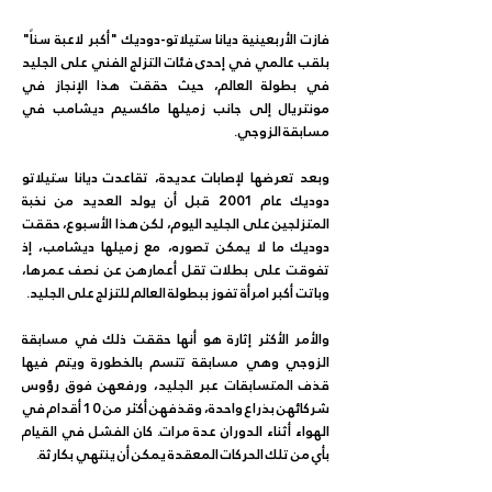
فازت الأربعينية ديانا ستيلاتو-دوديك "أكبر لاعبة سناً" 
بلقب عالمي في إحدى فئات التزلج الفني على الجليد 
في بطولة العالم، حيث حققت هذا الإنجاز في 
مونتريال إلى جانب زميلها ماكسيم ديشامب في 
مسابقة الزوجي.
وبعد تعرضها لإصابات عديدة، تقاعدت ديانا ستيلاتو 
دوديك عام 2001 قبل أن يولد العديد من نخبة 
المتزلجين على الجليد اليوم، لكن هذا الأسبوع، حققت 
دوديك ما لا يمكن تصوره، مع زميلها ديشامب، إذ 
تفوقت على بطلات تقل أعمارهن عن نصف عمرها، 
وباتت أكبر امرأة تفوز ببطولة العالم للتزلج على الجليد.
والأمر الأكثر إثارة هو أنها حققت ذلك في مسابقة 
الزوجي وهي مسابقة تتسم بالخطورة ويتم فيها 
قذف المتسابقات عبر الجليد، ورفعهن فوق رؤوس 
شركائهن بذراع واحدة، وقذفهن أكثر من 10 أقدام في 
الهواء أثناء الدوران عدة مرات. كان الفشل في القيام 
بأي من تلك الحركات المعقدة يمكن أن ينتهي بكارثة.