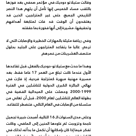
وقالت ستيلاتو دوديك في مؤتمر صحفي بعد فوزها 
باللقب مساء الخميس إنها تأمل أن يلهم هذا النصر 
التاريخي الجميع، حتى غير المتزلجين، الذين قد 
يعتقدون أن الوقت قد فات لمتابعة أهدافهم 
وتحقيقها، مشيرة إلى أنها فخورة بما حققته.
وفي رياضة مليئة بالمهارات الخطيرة والإصابات التي لا 
ترحم، غالبا ما يتقاعد المتزلجون على الجليد بحلول 
منتصف العشرينات من عمرهم.
وهذا ما حدث مع ستيلاتو-دوديك بالفعل، قبل تقاعدها 
الأول عندما كانت تبلغ من العمر 17 عاما فقط، بعد 
مسيرة مهنية مبهرة كمتزلجة فردية، إذ فازت في 
نهائي الجائزة الكبرى الدولية للناشئين في الفترة 
1999-2000 وحصلت على الميدالية الفضية في 
بطولة العالم للناشئين لعام 2000، قبل أن تعاني من 
سلسلة من الإصابات في العام التالي، فتضطر للتقاعد.
وعلى مدى السنوات الـ 16 التالية، أصبحت خبيرة تجميل 
ناجحة وتزوجت ثم عاودها الحنين إلى الماضي، وكانت 
تفكر فيما إذا كان بإمكانها أن تكمل ما بدأته، لذلك في 