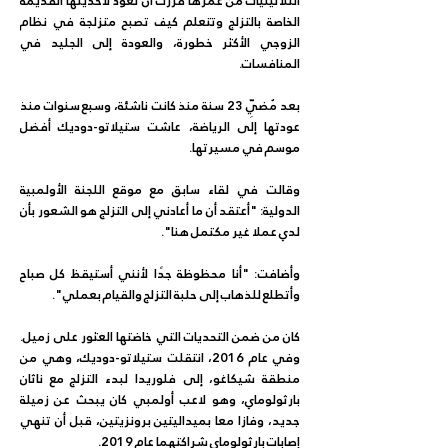
الثلاثينيات من عمرها قررت أن تعود لأحذيتها القديمة 
الخاصة بالتزلج وتتعلم كيف تصبح متزلجة في نظام 
الزوجي الأكثر خطورة، والعودة إلى الجليد في 
المنافسات. 
بعد مُضيِّ 23 سنة منذ كانت ناشئة، وسبع سنوات منذ 
عودتها إلى الرياضة، عاشت ستيلاتو-دوديك أفضل 
موسم في مسيرتها.
وقالت في لقاء سابق مع موقع اللجنة الأولمبية 
الدولية: "أعتقد أن ما أعادني إلى التزلج هو الشعور بأن 
لدي عملا غير مكتمل هنا".
وأضافت: "أنا محظوظة جدًا لأنني أستيقظ كل صباح 
وأتطلع للذهاب إلى حلبة التزلج والقيام بعملي".
كان من ضمن التحديات التي خاضتها العثور على زميل. 
وفي عام 2016، انتقلت ستيلاتو-دوديك، وهي من 
منطقة شيكاغو، إلى فلوريدا لبدء التزلج مع ناثان 
بارثولوماي، وهو لاعب أولمبي كان يبحث عن زميلة 
جديد، وفازا معا بميداليتين برونزيتين، قبل أن تنهي 
إصابات بارثولوماي شراكتهما عام 2019.