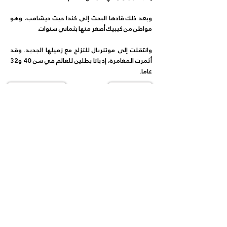
وبعد ذلك قادها البحث إلى كندا حيث ديشامب، وهو 
مواطن من كيبيك أصغر منها بثماني سنوات.
وانتقلت إلى مونتريال للتزلج مع زميلها الجديد. وقد 
أثمرت المغامرة، إذ باتا بطلين للعالم في سن 40 و32 
عاما.
الخبر التالي
الخبر السابق
سجل
ليصلك كل جديد