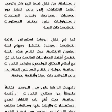
والمساءلة، من خلال ضبط الإجراءات وتوحيد 
أنظمة الانتخابات، إلى جانب تعزيز دور 
الجمعيات العمومية، وتحديد الصلاحيات 
والمسؤوليات على مختلف المستويات 
التنظيمية ذات الصلة.
كما تم خلال الورشة استعراض اللائحة 
التنظيمية الموحدة لتشكيل ومهام لجنة 
الطعون الانتخابية، حيث تلتزم هذه اللجنة 
بتطبيق أفضل الممارسات العالمية، بما يتوافق 
مع أحكام الميثاق الأولمبي، وقواعد الاتحادات 
الرياضية الدولية، والنظام الأساسي للجنة، إلى 
جانب القوانين ذات الصلة وأنظمة الحوكمة.
وشهدت الورشة على مدار اليومين  تفاعلاً 
ملحوظاً من ممثلي الاتحادات  والأندية 
الرياضية، حيث فُتح باب النقاش لطرح 
الاستفسارات والإجابة عنها، ومناقشة مختلف 
مواد اللوائح، بما يسهم في ترسيخ الفهم 