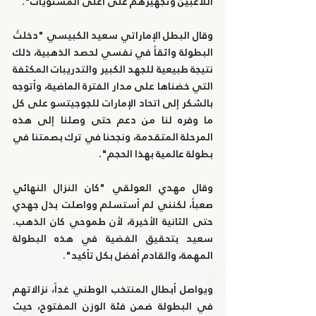
اللاعبين وتجهيزهم على أعلى المستويات".
وقال البطل الإماراتي سعيد الكبيسي "دخلتُ 
البطولة واثقاً في نفسي لحصد الذهبية، ذلك 
نتيجة طبيعية للجهد الكبير والتدريبات المكثفة 
التي خضناها على مدار الفترة الماضية، وأتوجه 
بالشكر إلى اتحاد الإمارات للجوجيتسو على كل 
ما وفره لنا من دعم حتى وصلنا إلى هذه 
المرحلة المتقدمة، ونجحنا في ترك بصمتنا في 
بطولة عالمية بهذا الحجم".
وقال مهدي العولقي "كان النزال النهائي 
صعباً، لكنني لم أستسلم وواصلت بذل جهدي 
حتى الثانية الأخيرة، لأن طموحي كان الذهب. 
سعيد بتحقيق الفضية في هذه البطولة 
المهمة، والقادم أفضل بكل تأكيد".
ويواصل أبطال المنتخب الوطني غداً، نزالاتهم 
في البطولة ضمن فئة الوزن المفتوح، حيث 