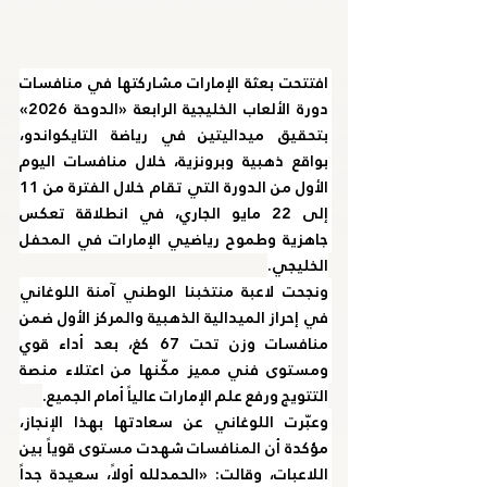
افتتحت بعثة الإمارات مشاركتها في منافسات 
دورة الألعاب الخليجية الرابعة «الدوحة 2026» 
بتحقيق ميداليتين في رياضة التايكواندو، 
بواقع ذهبية وبرونزية، خلال منافسات اليوم 
الأول من الدورة التي تقام خلال الفترة من 11 
إلى 22 مايو الجاري، في انطلاقة تعكس 
جاهزية وطموح رياضيي الإمارات في المحفل 
الخليجي.
ونجحت لاعبة منتخبنا الوطني آمنة اللوغاني 
في إحراز الميدالية الذهبية والمركز الأول ضمن 
منافسات وزن تحت 67 كغ، بعد أداء قوي 
ومستوى فني مميز مكّنها من اعتلاء منصة 
التتويج ورفع علم الإمارات عالياً أمام الجميع.
وعبّرت اللوغاني عن سعادتها بهذا الإنجاز، 
مؤكدة أن المنافسات شهدت مستوى قوياً بين 
اللاعبات، وقالت: «الحمدلله أولاً، سعيدة جداً 