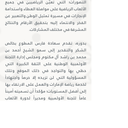
التصورات؛ التي تعيّن الرياضيين في جميع 
الألعاب الرياضية على مواصلة العطاء واستدامة 
الإنجازات في مسيرة تمثيل الوطن والتعبير عن 
الفخر والانتماء إليه؛ بتحقيق الأرقام والنتائج 
المشرفة في مختلف المشاركات.
بدوره، تقدم سعادة فارس المطوع بخالص 
الشكر والتقدير إلى سمو الشيخ أحمد بن 
محمد بن راشد آل مكتوم ومجلس إدارة اللجنة 
الأولمبية الوطنية على الثقة الكبيرة التي 
حظي بها والتواجد في ذلك الموقع وتلك 
المسؤولية التي لن تزيده إلا حرصاً واجتهاداً 
لخدمة رياضة الإمارات والعمل على الارتقاء بها 
إلى أفضل المستويات؛ مؤكداً أن تسميته أميناً 
عاماً للجنة الأولمبية ومديراً لدورة الألعاب 
الخليجية للشباب؛ يعد تكليفاً لتحقيق رؤية 
وتطلعات قيادتنا الرشيدة وسمو رئيس اللجنة 
الأولمبية الوطنية بتعزيز مكانة الدولة على 
خارطة الرياضة العالمية.