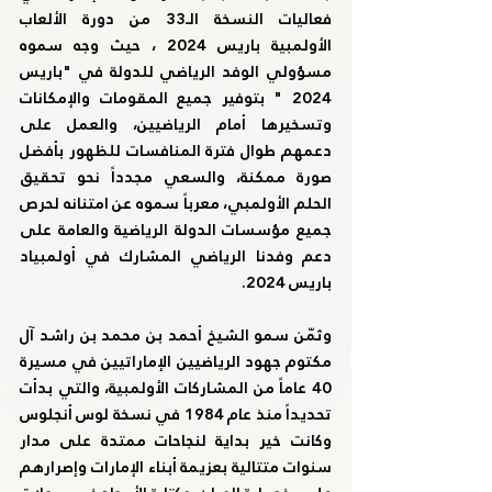
فعاليات النسخة الـ33 من دورة الألعاب 
الأولمبية باريس 2024 ، حيث وجه سموه 
مسؤولي الوفد الرياضي للدولة في "باريس 
2024 " بتوفير جميع المقومات والإمكانات 
وتسخيرها أمام الرياضيين، والعمل على 
دعمهم طوال فترة المنافسات للظهور بأفضل 
صورة ممكنة، والسعي مجدداً نحو تحقيق 
الحلم الأولمبي، معرباً سموه عن امتنانه لحرص 
جميع مؤسسات الدولة الرياضية والعامة على 
دعم وفدنا الرياضي المشارك في أولمبياد 
باريس 2024.
وثمّن 
سمو الشيخ أحمد بن محمد بن راشد آل 
مكتوم
 جهود الرياضيين الإماراتيين في مسيرة 
40 عاماً من المشاركات الأولمبية، والتي بدأت 
تحديداً منذ عام 1984 في نسخة لوس أنجلوس 
وكانت خير بداية لنجاحات ممتدة على مدار 
سنوات متتالية بعزيمة أبناء الإمارات وإصرارهم 