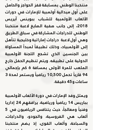
منتخبنا الوطني بمسابقة قفز الحواجز والحاصل 
على أول ميدالية أولمبية للإمارات في دورات 
الألعاب الأولمبية للشباب ببوينس آيريس 
2018، إلى جانب صفية الصايغ لاعبة منتخبنا 
الوطني للدراجات المشاركة في سباق الطريق 
وهي أول لاعبة  دراجات إماراتية وخليجية تتأهل 
إلى الأولمبياد، وذلك تطبيقاً لمبدأ المساواة 
بين الجنسين الذي تشجع اللجنة الأولمبية 
الدولية على تطبيقه. ويتم تنظيم الحفل خارج 
الملعب للمرة الأولى بمسافة 6 كم بإجمالي 
94 قارباً تحمل 10,500 رياضياً ويستمر لمدة 3 
ساعات و45 دقيقة.
ويمثل وفد الإمارات في دورة الألعاب الأولمبية 
بباريس 14 رياضياً ورياضية، يرافقهم 24 إداريا 
وفنياً ومعالجاً، حيث يتنافس الرياضيون في 5 
ألعاب هي الفروسية، والجودو، والدراجات، 
والسباحة، وألعاب القوى، إذ يضم منتخبنا 