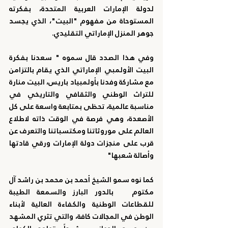
لدولة الإمارات العربية المتحدة، بفكرته 
المستوحاة من مفهوم "البيت"، الذي يجسد 
جوهر المنزل الإماراتي التقليدي.
وفي هذا الصدد قال سموه " سعدنا بفكرة 
البيت الأولمبي الإماراتي الذي يقام بالتزامن 
مع مشاركة وفدنا بأولمبياد باريس، البيت منارة 
للتراث الوطني والثقافي والتاريخي في 
مناسبة عالمية، تحظى بمتابعة واسعة على كل 
الأصعدة، وهي فرصة في الوقت ذاته لاطلاع 
العالم على موروثاتنا ومكتسباتنا والتعرف عن 
قرب على منجزات دولة الإمارات ورقي قادتها 
وأصالة شعبها"
كما 
نوه سمو الشيخ أحمد بن محمد بن راشد آل 
مكتوم
   بالدور البارز والسمعة الطيبة 
للقطاعات الوطنية والكفاءة العالية لأبناء 
الوطن في المجالات كافة، والتي تثري المشهد 