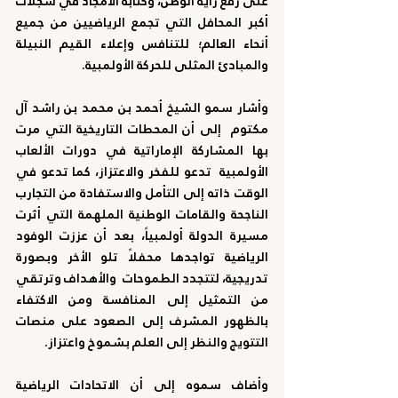
على رفع راية الوطن، وكتابة الأمجاد في سجلات 
أكبر المحافل التي تجمع الرياضيين من جميع 
أنحاء العالم؛ للتنافس وإعلاء القيم النبيلة 
والمبادئ المثلى للحركة الأولمبية.
وأشار 
سمو الشيخ أحمد بن محمد بن راشد آل 
مكتوم
  إلى أن المحطات التاريخية التي مرت 
بها المشاركة الإماراتية في دورات الألعاب 
الأولمبية  تدعو للفخر والاعتزاز، كما تدعو في 
الوقت ذاته إلى التأمل والاستفادة من التجارب 
الناجحة والقامات الوطنية الملهمة التي أثرت 
مسيرة الدولة أولمبياً، بعد أن عززت الوفود 
الرياضية تواجدها محفلاً تلو الأخر وبصورة 
تدريجية، لتتجدد الطموحات  والأهداف وترتقي 
من التمثيل إلى المنافسة ومن الاكتفاء 
بالظهور المشرف إلى الصعود على منصات 
التتويج والنظر إلى العلم بشموخ واعتزاز.
وأضاف سموه إلى أن الاتحادات الرياضية 