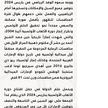
ووجه سموه الوفد الرياضي في باريس 2024 
بتوفير جميع السبل والإمكانات وتسخيرها أمام 
الرياضيين، والعمل على دعمهم طوال فترة 
المنافسات للظهور بأفضل صورة ممكنة، 
والسعي مجدداً نحو تحقيق الحلم الأولمبي 
وتكرار إنجاز دورة الألعاب الأولمبية أثينا 2004، 
والتي شهدت إنجازاً تاريخياً حين حصد الشيخ 
أحمد بن حشر آل مكتوم ذهبية المركز الأول في 
منافسات الرماية المزدوجة من الحفرة، محققاً 
أول ميدالية أولمبية في تاريخ دولة الإمارات 
العربية المتحدة، وكذلك إنجاز أولمبياد ريو دي 
جانيرو 2016 حين أهدى سيرجيو توما لاعب 
منتخبنا الوطني للجودو الإمارات الميدالية 
البرونزية ضمن منافسات وزن تحت 81 كجم.
ويحمل علم الدولة في حفل افتتاح دورة 
الألعاب الأولمبية بباريس 2024 الذي يقام غداً 
الجمعة على نهر السين في التاسعة والنصف 
بتوقيت الإمارات، كل من عمر المرزوقي فارس 