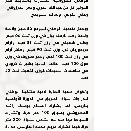
الوطني للفروسية المشارك بمسابقة قفز 
الحواجز كل من عبدالله المري، وعمر المرزوقي، 
وعلي الكربي،  وسالم السويدي.
ويمثل منتخبنا الوطني للجودو 5 لاعبين ولاعبة 
واحدة وهم نارمند بيان في وزن تحت 66 كجم، 
وطلال شفيلي في وزن تحت 81 كجم، وأرام 
جريجوريان في وزن تحت 90 كجم، وظافر آرام 
في وزن تحت 100 كجم، وعمر معروف في وزن 
فوق 100 كجم، بجانب اللاعبة بشيرات خرودي 
في منافسات السيدات للوزن الخفيف تحت 52 
كجم.
وتخوض صفية الصايغ لاعبة منتخبنا الوطني 
للدراجات سباق الطريق في الدورة الأولمبية 
بباريس، كما يشارك السبّاح يوسف راشد 
المطروشي بسباق 100 متر حرة، وتشارك 
السبّاحة مها عبدالله الشحي بسباق 200 متر 
حرة، فيما تشارك مريم محمد الفارسي عداءة 