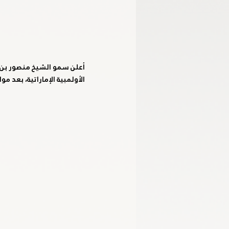
أعلن سمو الشيخ منصور بن مح
الأولمبية الإماراتية، بعد م