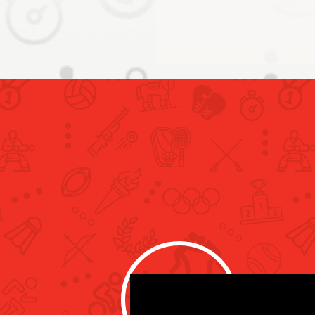
ن حميد يلتقي وفد ألعاب
ويشيد بالتأهل التاريخي إلى
الم تحت 20 عاماً