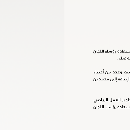
شارك وفد اللجنة الأولمبية الوطنية في اجتماع المكتب التنفيذي لمجلس أصحاب السمو والمعالي والسعادة رؤساء اللجان 
 قطر . 
ومثّل اللجنة الأولمبية في الاجتماع سعادة فارس محمد المطوّع الأمين العام للجنة الأولمبية الوطنية، وعدد من أعضاء 
مجلس إدارة اللجنة وهم سعادة امل بوشلاخ ، وسعادة عبدالعزيز السلمان، وسعادة إبراهيم الزعابي بالإضافة إلى محمد بن 
ورفع أعضاء المكتب التنفيذي خلال الاجتماع عددا من المقترحات والتوصيات والتي ستسهم في تطوير العمل الرياضي 
الخليجي المشترك، حيث سيتم عرضها  خلال الاجتماع السادس والثلاثون لأصحاب السمو والمعالي والسعادة رؤساء اللجان 