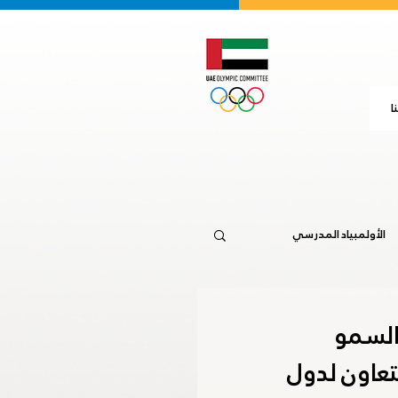
ا
الأولمبياد المدرسي
جاكرتا 2018
السمو
تعاون لدول
20