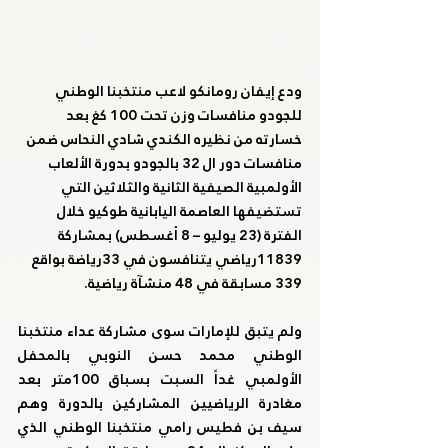
ودع إيفان رومانكو لاعب منتخبنا الوطني 
للجودو منافسات وزن تحت 100 كغ بعد 
خسارته من نظيره الكندي شادي النحاس ضمن 
منافسات دور ال 32 بالجودو بدورة الألعاب 
الأولمبية الصيفية الثانية والثلاثين التي 
تستضيفها العاصمة اليابانية طوكيو خلال 
الفترة (23 يوليو – 8 أغسطس) بمشاركة 
11839رياضي يتنافسون في 33رياضة بواقع 
339 مسابقة في 48 منشآة رياضية.
ولم يتبق للإمارات سوى مشاركة عداء منتخبنا 
الوطني محمد حسن النوبي بالمحفل 
الأولمبي غداً السبت بسباق 100متر بعد 
مغادرة الرياضيين المشاركين بالدورة وهم 
سيف بن فطيس رامي منتخبنا الوطني الذي 