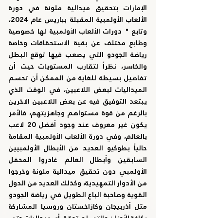
الإمارات بتحقيق ميدالية ملونة في دورة 
الألعاب الأولمبية المقبلة بباريس عام 2024، 
وتابع " دورات الألعاب الأولمبية لها خصوصية 
وطابع مختلف عن بقية الاستحقاقات وخاصة 
رياضة الجودو التي يصعب فيها توقع البطل 
والخاسر، نظراً لتقارب المستويات حيث أن 
تفاصيل بسيطة للغاية من الممكن أن تحسم 
الميداليات لبعض اللاعبين، في الوقت الذي 
يبتعد التوفيق فيه عن بعض اللاعبين الآخرين 
بالرغم من قوة مستواهم وجاهزيتهم، فالأمر 
يكون غير معروف عند وجود أفضل 20 لاعب 
بالعالم، وفي دورة الألعاب الأولمبية المقامة 
حالياً بطوكيو العديد من الأبطال الأولمبيين 
السابقين وأبطال العالم غادروا المحفل 
الأولمبي دون تحقيق ميدالية ملونة وخرجوا 
من الأدوار التمهيدية، وكذلك العديد من الدول 
القوية وصاحبة الباع الطويل في رياضة الجودو 
مثل أذربيجان وكازاخستان وروسيا المشاركة 
بكافة الأوزان والتي لم تحقق أي ميداليات حتى 