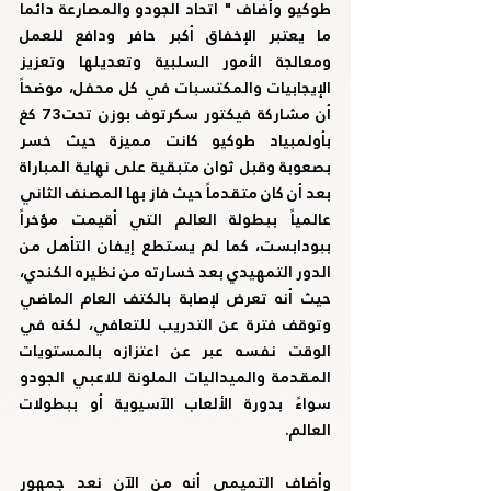
طوكيو وأضاف " اتحاد الجودو والمصارعة دائما 
ما يعتبر الإخفاق أكبر حافر ودافع للعمل 
ومعالجة الأمور السلبية وتعديلها وتعزيز 
الإيجابيات والمكتسبات في كل محفل، موضحاً 
أن مشاركة فيكتور سكرتوف بوزن تحت73 كغ 
بأولمبياد طوكيو كانت مميزة حيث خسر 
بصعوبة وقبل ثوان متبقية على نهاية المباراة 
بعد أن كان متقدماً حيث فاز بها المصنف الثاني 
عالمياً ببطولة العالم التي أقيمت مؤخراً 
ببودابست، كما لم يستطع إيفان التأهل من 
الدور التمهيدي بعد خسارته من نظيره الكندي، 
حيث أنه تعرض لإصابة بالكتف العام الماضي 
وتوقف فترة عن التدريب للتعافي، لكنه في 
الوقت نفسه عبر عن اعتزازه بالمستويات 
المقدمة والميداليات الملونة للاعبي الجودو 
سواءً بدورة الألعاب الآسيوية أو ببطولات 
العالم.
وأضاف التميمي أنه من الآن نعد جمهور 