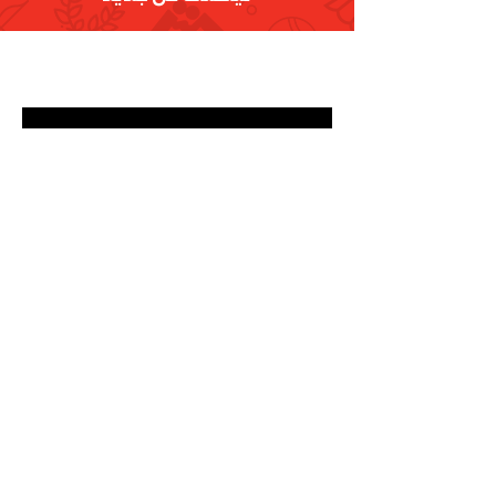
تسجيل
البريد الإلكتروني
info@olympic.ae
الهاتف
+971-4-236-9999