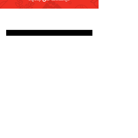
تسجيل
البريد الإلكتروني
info@olympic.ae
الهاتف
+971-4-236-9999