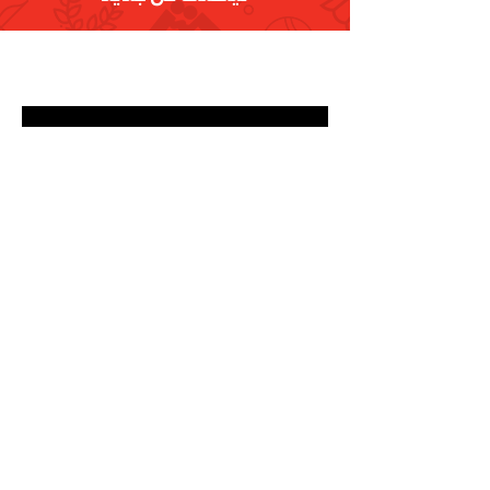
تسجيل
البريد الإلكتروني
info@olympic.ae
الهاتف
+971-4-236-9999