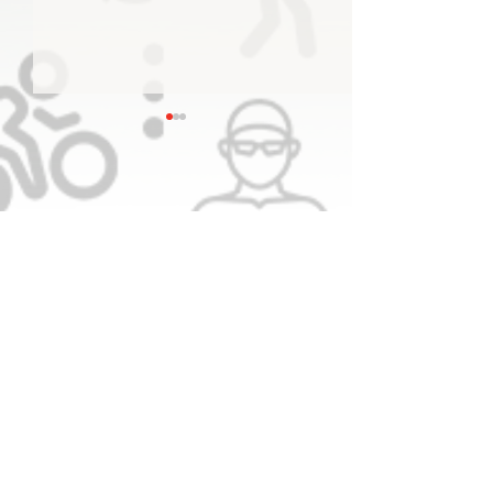
8 ميداليات ملونة حصيلة
الإمارات في عالمية برمنغهام
سجل