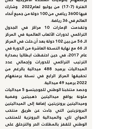
الفترة (7-17) من يوليو لعام2022  وشارك 
فيها 3600 رياضي من 100 دولة من جميع أنحاء 
العالم في 36 رياضة.
وتقدمت الإمارات 10 مراكز في الجدول 
التراكمي لدورات الألعاب العالمية في المركز  
الـ 56 من بين 102 دولة بعد أن حلت في المركز 
الـ 66 مع نهاية النسخة العاشرة من الدورة في 
عام 2017، في حين احتفظت ايطاليا بصدارة 
الترتيب التراكمي للدورات وإجمالي عدد 
الميداليات برصيد 488 ميدالية بالرغم من 
تحقيقها المركز الرابع في نسخة برمنغهام 
2022 برصيد 49 ميدالية.
وحصد منتخبنا الوطني للجوجيتسو 5 ميداليات 
ملونة بواقع ميداليتين ذهبيتين وفضية 
وميداليتين برونزيتين، إضافة إلى الميداليتين 
البرونزيتين التي جاءت عن طريق منتخب 
المواي تاي، والميدالية البرونزية للمنتخب 
الوطني للقفز بالمظلات الحر والتزحلق على 