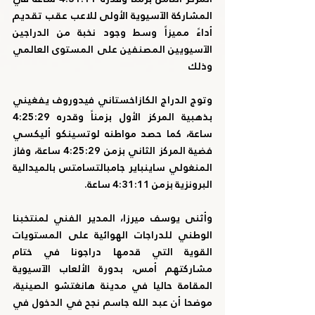
المشاركة الآسيوية الأولى للاعب عقب تقديم 
أداءً مميزاً وسط وجود نخبة من الدراجين 
الآسيويين المصنفين على المستوى العالمي 
وذلك
وتوج الدراج الكازاخستاني فيدوروف يفغيني 
بذهبية المركز الأول بزمناً وقدره 4:25:29 
ساعة، كما حصد مواطنه لوتسينكو أليكسي 
فضية المركز الثاني بزمن 4:25:29 ساعة، وفاز 
المنغولي ساينباير جامبالتسامتس بالميدالية 
البرونزية بزمن 4:31:11 ساعة.
وأثنى يوسف ميرزا، المدير الفني لمنتخبنا 
الوطني للدراجات الهوائية على المستويات 
القوية التي قدمها دراجونا في ختام 
مشاركتهم أمس، بدورة الألعاب الآسيوية 
المقامة حاليا في مدينة هانغتشو الصينية، 
موضحا أن عبد الله جاسم نجح في الدخول في 