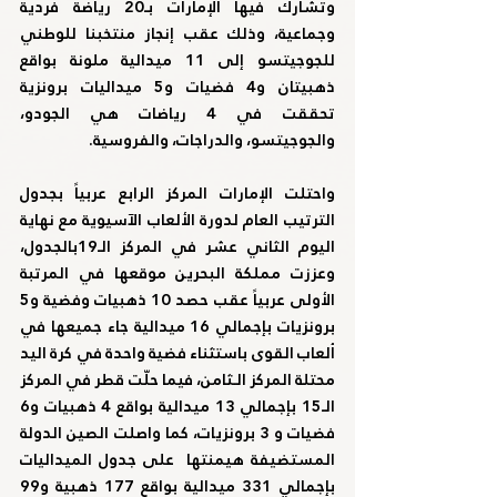
وتشارك فيها الإمارات بـ20 رياضة فردية 
وجماعية، وذلك عقب إنجاز منتخبنا للوطني 
للجوجيتسو إلى 11 ميدالية ملونة بواقع 
ذهبيتان و4 فضيات و5 ميداليات برونزية 
تحققت في 4 رياضات هي الجودو، 
والجوجيتسو، والدراجات، والفروسية.
واحتلت الإمارات المركز الرابع عربياً بجدول 
الترتيب العام لدورة الألعاب الآسيوية مع نهاية 
اليوم الثاني عشر في المركز الـ19بالجدول، 
وعززت مملكة البحرين موقعها في المرتبة 
الأولى عربياً عقب حصد 10 ذهبيات وفضية و5 
برونزيات بإجمالي 16 ميدالية جاء جميعها في 
ألعاب القوى باستثناء فضية واحدة في كرة اليد 
محتلة المركز الـثامن، فيما حلّت قطر في المركز 
الـ15 بإجمالي 13 ميدالية بواقع 4 ذهبيات و6 
فضيات و 3 برونزيات، كما واصلت الصين الدولة 
المستضيفة هيمنتها  على جدول الميداليات 
بإجمالي 331 ميدالية بواقع 177 ذهبية و99 