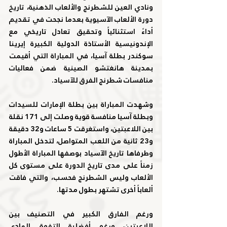
ونادي العين للشطرنج والألعاب الذهنية، تاريخ 
دورة الألعاب الآسيوية بعدما نجحت في تقديم 
أداءً استثنائياً وتحقيق تعادل تاريخي مع 
الإندونيسية الأستاذة الدولية الكبيرة إيرينا 
سوكندر بطلة آسيا، في المباراة التي أقيمت 
بمدينة هانغتشو الصينية ضمن فعاليات 
منافسات شطرنج الفرق للآسياد.
وشهدت المباراة بين بطلة الإمارات للسيدات 
وبطلة آسيا منافسة قوية وصلت إلى 171 نقلة 
بين اللاعبتين، واستغرقت 5 ساعات و32 دقيقة 
و23 ثانية من اللعب المتواصل، لتدخل المباراة 
وطرفاها تاريخ الآسياد بوصفها المباراة الأطول 
زمناً على مدى تاريخ الدورة على مستوى كل 
الألعاب وليس الشطرنج فحسب، والتي فاقت 
ألعاباً أخرى تشتهر بطول مدتها.
ورغم الفارق الكبير في التصنيف بين 
اللاعبتين، ورغم أفضلية التفوق المادي 