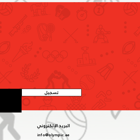
اللجنة الأولمبية الإماراتية تنظم
ورشة عمل موسعة لاستعراض
لائحتي الانتخابات والطعون الانتخابية
المركزية
تسجيل
البريد الإلكتروني
info@olympic.ae