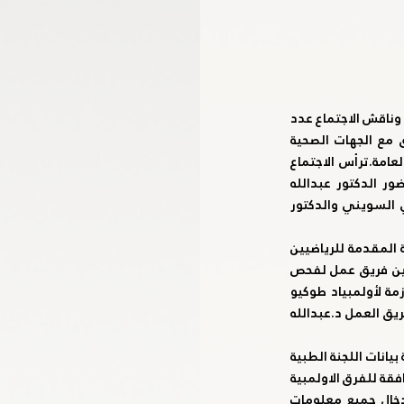
عقدت لجنة الطب الرياضي باللجنة الأولمبية الوطنية اجتماعها الدوري ظهر اليوم الخميس بمقر اللجنة، وناقش الاجتماع عدد 
من الموضوعات المطروحة منها مناقشة وتحديد الفحوصات الطبية المطلوبة، وبحث طرق التنسيق مع الجهات الصحية 
المقترحة، وتكليف فريق عمل للتنسيق والمتابعة مع الجهات المعنية بالتنسيق مع مكتب الأمانة العامة.ترأس الاجتماع 
سعادة الدكتور هاشل الطنيجي رئيس اللجنة بحضور محمد بن درويش المدير التنفيذي للجنة وحضور الدكتور عبدالله 
الرحومي نائب رئيس اللجنة والأعضاء الدكتور عبدالله البارون والدكتور فرحات فضلون ود. محمد علي السويني والدكتور 
ورحب سعادة الدكتور هاشل الطنيجي بالحضور مؤكدا على أهمية تعزيز سبل تطوير الخدمات الطبية المقدمة للرياضيين 
وذلك بالتعاون مع وزارة الصحة ووقاية المجتمع أو الجهات الصحية الأخرى بالدولة.وشهد الاجتماع، تعيين فريق عمل لفحص 
وتقييم المستشفيات الحكومية والشبه حكومية لعمل الفحوصات اللازمة للرياضيين والتجهيزات اللازمة لأولمبياد طوكيو 
2020 بالتنسيق والمتابعة مع الأمانة العامة لتخليص المخاطبات الرسمية والأمور اللوجستية، ويضم فريق العمل د.عبدالله 
كما تم تكليف د رمزي روس والدكتور مورات دالكلينج  للتواصل مع الأطقم الطبية المسجلة في قاعدة بيانات اللجنة الطبية 
الأولمبية والاستماع لاراءهم ومن ثم ووضع خطة وبرنامج تدريبي طبي ووظيفي للأطقم الطبية المرافقة للفرق الاولمبية 
في أولمبياد طوكيو 2020.اقترح د. عبدالله الرحومي عمل بوابة إلكترونية على شبكة الانترنت لإدخال جميع معلومات 