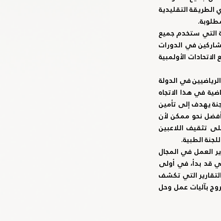
اللاعبين الذين سيتم فحصهم بالمستشفيات المختارة التي ستدخل نتائج الفحوصات عبر البوابة لتفادي الطريقة التقليدية 
طلوبة.
كما تقدم د. عبدالله الرحومي بمقترح بوضع جميع المواد التثقيفية بالطب الرياضي عبر هذه البوابة التي ستخدم جميع 
الرياضيين المشتركين، وسيتم إدراج فحوصات طبية للرياضيين على مدار السنة للمشاركين وغير المشاركين في الدورات 
والبطولات الخارجية مع تاريخ انتهاء لعمل الفحص بشكل دوري ومنتظم، وذلك بعد الاجتماع مع جميع الاتحادات الأولمبية 
وأكد الدكتور هاشل الطنيجي أن ما تقوم به لجنة الطب الرياضي يهدف إلى وضع قاعدة بيانات لجميع الرياضيين في الدولة 
وأيضا اعتماد فحوصات طبية ثابتة، وبشكل دوري في الوقت الذي نبحث آلية العمل مع الاتحادات الرياضية في هذا الاتجاه 
مشيرا إلى ان اللجنة تسعى للوصول بالرياضيين إلى المستوى الاحترافي من الناحية الطبية ودور اللجنة يهدف إلى تأمين 
خدمات صحية وطبية ترتقي إلى المرحلة المنشودة، لمساعدة رياضيينا على القيام بدورهم على أفضل نحو ممكن لأن 
مسؤولية تمثيل الوطن ورفع رايته في كل المحافل الخارجية والداخلية، كما سيكون هناك تركيز على تثقيف اللاعبين 
لجنة الطبية.
ووجه الطنيجي الشكر إلى أعضاء اللجنة على ما يقومون به من جهد وأفكار ومقترحات من أجل تطوير العمل في المجال 
الطبي الخاص بالرياضيين، ومع بداية تشكيل اللجنة للتعامل مع المستشفيات سيكون العمل الفعلي قد بدأ، في أولى 
الخطوات نحو حيز التنفيذ وسنتابع خلال المرحلة المقبلة بعد زيارة فريق العمل وأيضا النتائج من خلال التقارير التي تكشف 
كافة التفاصيل، ولذلك لابد من تضافر جهود مختلف الجهات المعنية بالشأن الطبي في الإمارات للخروج بآليات عمل وحل 