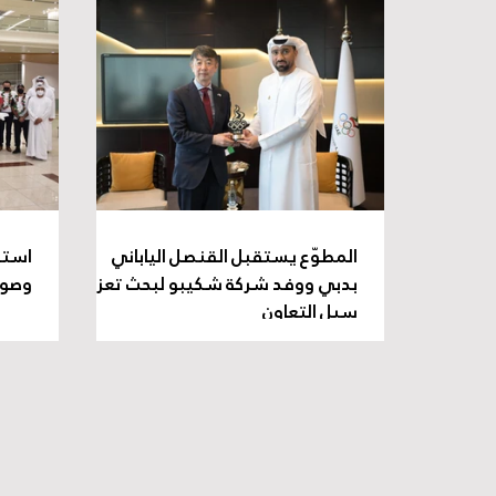
المطوّع يستقبل القنصل الياباني
استق
بدبي ووفد شركة شكيبو لبحث تعزيز
وصول
سبل التعاون