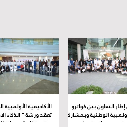
طار التعاون بين كواترو
الأكاديمية الأولمبية ا
ولمبية الوطنية وبمشاركة
تعقد ورشة " الذكاء ا
5 متدرب..محاضرة حول
ورقمنة المؤسسات الر