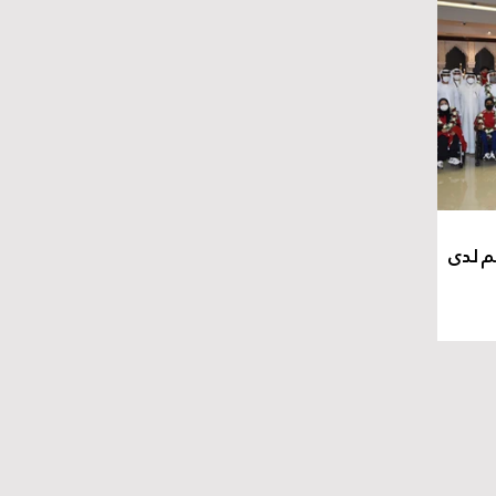
م لدى