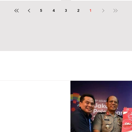
اسات الانثربومترية
5
4
3
2
1
شراء تذاكر دورة الألعاب الآسيوية متاح منذ 30