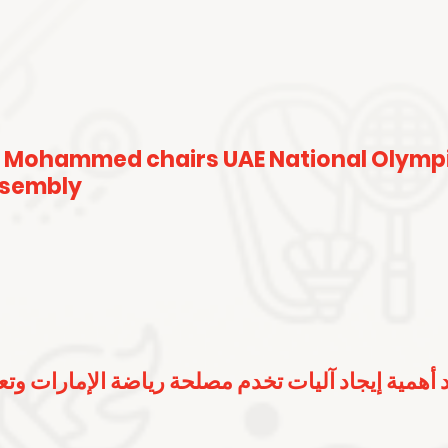
 Mohammed chairs UAE National Olymp
ssembly
 أهمية إيجاد آليات تخدم مصلحة رياضة الإمارات وت