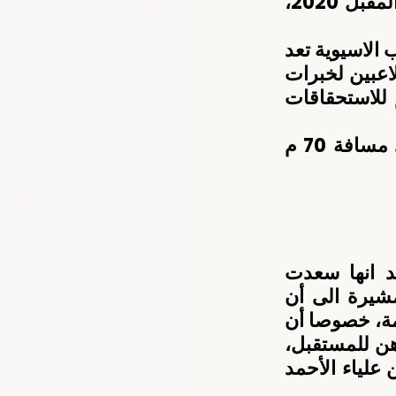
خبرات جديدة كون أن هدفهم هو تجهيز هم للمشاركة في الأولمبياد المقبل 2020، 
وأضاف مجاهد آدم” مشاركة المنتخب في النسخة الحالية لدورة الألعاب الاسيوية تعد 
إيجابية وحققنا من خلال مكاسب وفوائد كثيرة في مقدمتها اكتساب اللاعبين لخبرات 
جديدة لاسيما أنهم في سن صغيرة لذلك نسعى لإعدادهم وتجهيزهم للاستحقاقات 
. وتابع آدم” لاعبو المنتخب خاضوا المنافسات أمس وهم يلعبون على مسافة 70 م 
أكد مدربة منتخب الإمارات للقوس والسهم للسيدات، سهى محمد انها سعدت 
بالمستوى الذي ظهرت به اللاعبتين غالية البلوشي وعلياء الأحمد، مشيرة الى أن 
المشاركة في هذه الدورة يعد محطة مهمة للإعداد للاستحقاقات القادمة، خصوصا أن 
المنتخب يضم لاعبات اعمارهن صغيرة بما يمكن من إعدادهن وتجهيزهن للمستقبل، 
مؤكدة أنه ورغم أن هذه تعد المرة الأولى التي تظهر فيها كل اللاعبتين علياء الأحمد 