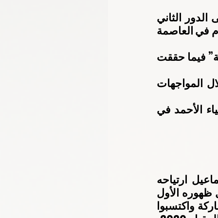
نجح منتخبا الإمارات للقوس والسهم للرجال والسيدات في التأهل الى الدور الثاني 
بعدما نجحو في التفوق خلال مواجهات الجولة التمهيدية التي أقيمت اليوم في العاصمة 
وحقق حمدان  المنصوري “586” نقطة” وحصد أحمد راشد 560″ نقطة” فيما حققت 
وقدم لاعبو ولاعبات منتخب القوس والسهم مستويات فنية عالية خلال المواجهات 
وسيلعب كل من حمدان المنصوري وأحمد راشد وغالية البلوشي وعلياء الأحمد في 
عبر مدرب منتخب الإمارات للقوس والسهم للرجال مجاهد آدم إسماعيل ارتياحه 
الشديد للمستوى المشرف والنتائج الإيجابية التي حققها المنتخب خلال ظهوره الأول 
في الدورة اليوم، مشيرا الى أن اللاعبين استفادوا كثيرا من هذه المشاركة واكتسبوا 