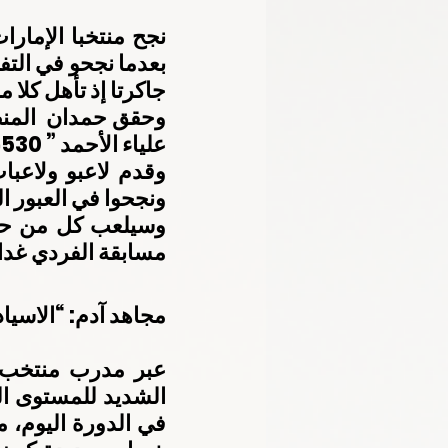
جاكرتا إذ تأهل كلا 
علياء الأحمد ” 530نقطة” وغالية البلوشي”503″ نقطة”.
ونجحوا في العبور ا
مسابقة الفردي غدا.
مجاهد آدم: “الاسياد” 