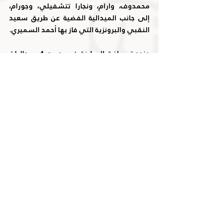
محمدوف، وارام، ونجارا تتشفيلي، وجورام، 
إلى جانب الميدالية الفضية عن طريق سعيد 
النقبي والبرونزية التي فاز بها أحمد السميري.
ونجحت رياضة المبارزة في حصد 4 ميداليات 
بواقع فضية عن طريق خليفة الزرعوني، و3 
ميداليات برونزية بمسابقات الفرق للايبيه 
والسابر والفلوريه.
كما حصد الرياضات الإلكترونية في أول مشاركة 
خارجية ميداليتين فضيتين بلعبة الفيفا ولعبة 
ليج اوف ليجند، فيما نجح لاعبو منتخبنا الوطني 
للكاراتيه في حصد الميدالية الفضية عن طريق 
مروان المازمي بمسابقة فردي الكاتا، 
والميدالية البرونزيتين عن طريق أحمد سالم 
وسليمان الملا.
ونجح منتخبنا الوطني للبادل تنس في حصد 
الميدالية الفضية لمسابقة الرجال، فيما ظفر 