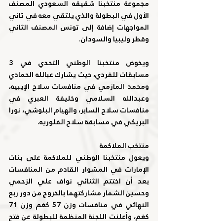
مجموعة منتخبنا شقيقه السعودي المصنف 
الأول في البطولة والذي يلتقي معه في ثاني 
المواجهات إضافة إلى تونس المصنف الثاني 
وقطر وليبيا والسودان.
ويخوض منتخبنا الوطني التحدي في 3 
مسابقات للفردي، حيث يشارك عبالله الحمادي 
ومحمد المازمي في منافسات سلاح الإيبيه، 
وعبدالله السلامي وخليفة العبري في 
منافسات سلاح السابر، والهيام البلوشي، نورا 
البريكي في مسابقة سلاح الفلوريه.
منتخب الملاكمة
ويعول منتخبنا الوطني للملاكمة على بنات 
الإمارات في المشوار القادم من المنافسات 
بعد أن اختتم الثنائي نواف علي الزحمي 
وحسين الشمار مشاركتهما بالخروج من دور ربع 
النهائي في منافسات وزن 57 كغم وزن 71  
كغم، وأعلنت اللجنة المنظمة للبطولة عن فتح 