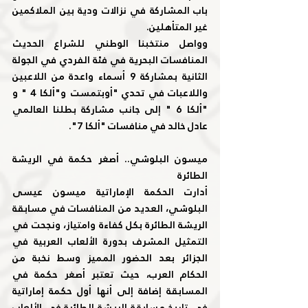
باب المشاركة في نزالات ودية بين الملاكمين 
غير المتأهلين.
وواصل منتخبنا الوطني للشراع الحديث 
المنافسات البحرية في فئة الفردي في الجولة 
الثانية بمشاركة 9 أسماء واعدة من اللاعبين 
واللاعبات في تحدي "أوبتمست و"ألكا 4 " و 
"ألكا 6 " إلى جانب مشاركة بطلنا العالمي 
عادل خالد في منافسات "ألكا 7".
ميسون البلوشي.. أصغر حكمة في الريشة 
الطائرة
أدارت الحكمة الإماراتية ميسون عيسى 
البلوشي، العديد من المنافسات في مسابقة 
الريشة الطائرة بكل كفاءة وامتياز، ونجحت في 
التمثيل المشرف بدورة الألعاب العربية في 
الجزائر بعد الحضور المميز وسط نخبة من 
الحكام العرب، حيث تعتبر أصغر حكمة في 
المسابقة إضافة إلى أنها أول حكمة إماراتية 
في تاريخ مسابقة الريشة الطائرة في الألعاب 