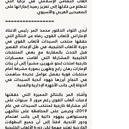
ألعاب التضامن الإسلامي في تركيا التي 
تتطلع من خلالها إلى تعزيز رصيد إنجازاتها على 
الصعيدين العربي والآسيوي. 
=================
أبدى اللواء الدكتور محمد المر رئيس الاتحاد 
الإماراتي لألعاب القوى، رضاه عن النتائج التي 
حققها منتخب السيدات لألعاب القوى في 
دورة الألعاب الخليجية، في ظل الإعداد القصير 
قبل الحدث بالمقارنة مع بعض المنتخبات 
الخليجية المشاركة التي أقامت معسكرات 
خارجية امتدت لنحو شهرين، مشيراً إلى أن بنات 
الإمارات رهان رابح وظهرن بصورة مشرفة أمام 
منتخبات قوية بفضل عوامل عديدة ساهمت 
في النجاح أبرزها جهود أندية السيدات في 
الدولة إلى جانب الأجهزة الإدارية والفنية.  
وأشاد المر بالنتائج المميزة التي حققتها 
لاعبات ألعاب القوى رغم مرور 3 سنوات على 
آخر مشاركة خارجية لمنتخب السيدات في عام 
2019، وحرصن على المحافظة على نتائجهن 
ومستواهن بجهود ذاتية إلى جانب اهتمام 
ودور الأندية، لافتاً إلى أن جميع البطولات 
الخارجية تعتبر مهمة لكن دورة الألعاب الخليجية 