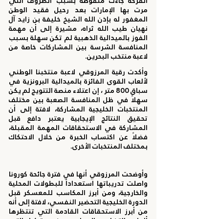
الفرحة جاءت منقوصة بسبب الظروف التي 
مرت بها الإمارات بعد رحيل فقيد الوطن 
المغفور له بإذن الله الشيخ خليفة بن زايد آل 
نهيان طيب الله ثراه، مشيرة إلى أن مهمة 
الفوز بالميدالية الذهبية لم تكن سهلة بسبب 
المنافسة الشرسة بين المشاركات خاصة من 
لاعبة منتخب البحرين. 
وأكدت رقية المرزوقي لاعبة منتخبنا الوطني 
لألعاب القوى الفائزة بالميدالية البرونزية في 
سباق 800 متر ، إن اعتلاء منصة التتويج لم يكن 
سهلاً في ظل المنافسة الصعبة بين مختلف 
المنتخبات الخليجية المشاركة، لافتة إلى أن 
تحقيق النتائج الإيجابية يعتبر دافع قبل 
المشاركة في الاستحقاقات المهمة المقبلة، 
فضلاً عن اكتساب الخبرة من خلال الاحتكاك 
بمختلف المنتخبات الأخرى. 
وأوضحت المرزوقي أنها في فترة جائحة كورونا 
واصلت تدريباتها استعداداً للبطولات المحلية 
والخارجية، ومن أبرز المكاسب للمعسكر قبل 
الدورة الخليجية التحضير النفسي، لافتة إلى أنه 
من أبرز الاستحقاقات القادمة التي تنتظرها 