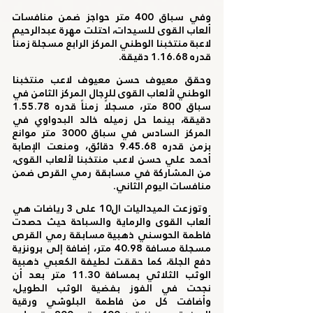
وفي سباق 400 متر حواجز ضمن منافسات 
ألعاب القوى للسيدات، احتلت مهرة عبدالرحيم 
لاعبة منتخبنا الوطني المركز الرابع مسجلة زمناً 
قدره 1.16.68 دقيقة. 
وحقق معيوف حسن معيوف لاعب منتخبنا 
الوطني لألعاب القوى للرجال المركز الثامن في 
سباق 800 متر، مسجلاً زمناً قدره 1.55.78 
دقيقة، بينما حل زميله خالد البدواوي في 
المركز السادس في سباق 3000 متر موانع 
بزمن قدره 9.45.68 دقائق، ومنعت الإصابة 
أحمد علي حسن لاعب منتخبنا لألعاب القوى، 
من المشاركة في مسابقة رمي القرص ضمن 
منافسات اليوم الثاني.
 وتوزعت الميداليات ال10 على 3 رياضات هي 
ألعاب القوى والرماية والسباحة حيث حصدت 
فاطمة الحوسني ذهبية مسابقة رمي القرص 
مسجلة مسافة 40.98 متر، إضافة إلى برونزية 
دفع الجلة، كما حققت لطيفة الكعبي ذهبية 
الوثب الثلاثي بمسافة 11.30 متر بعد أن 
نجحت في الفوز بفضية الوثب الطويل، 
وأضافت كل من فاطمة البلوشي ورقية 