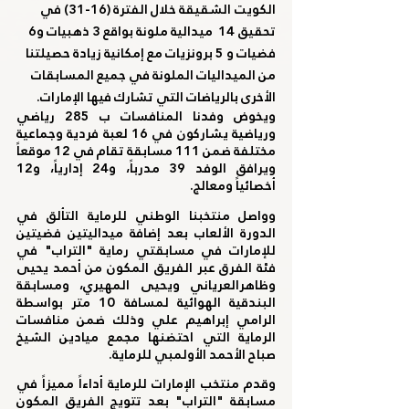
الكويت الشقيقة خلال الفترة (16-31) في 
تحقيق 14  ميدالية ملونة بواقع 3 ذهبيات و6 
فضيات و 5 برونزيات مع إمكانية زيادة حصيلتنا 
من الميداليات الملونة في جميع المسابقات 
الأخرى بالرياضات التي تشارك فيها الإمارات.
ويخوض وفدنا المنافسات ب 285 رياضي 
ورياضية يشاركون في 16 لعبة فردية وجماعية 
مختلفة ضمن 111 مسابقة تقام في 12 موقعاً 
ويرافق الوفد 39 مدرباً، و24 إدارياً، و12 
أخصائياً ومعالج. 
وواصل منتخبنا الوطني للرماية التألق في 
الدورة الألعاب بعد إضافة ميداليتين فضيتين 
للإمارات في مسابقتي رماية "التراب" في 
فئة الفرق عبر الفريق المكون من أحمد يحيى 
وظاهرالعرياني ويحيى المهيري، ومسابقة 
البندقية الهوائية لمسافة 10 متر بواسطة 
الرامي إبراهيم علي وذلك ضمن منافسات 
الرماية التي احتضنها مجمع ميادين الشيخ 
صباح الأحمد الأولمبي للرماية.
وقدم منتخب الإمارات للرماية أداءاً مميزاً في 
مسابقة "التراب" بعد تتويج الفريق المكون 