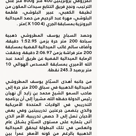
المرزوقي برونزيتين 400 متر و800 متر على 
الترتيب، ونجح فريق التتابع سيدات المكون من 
لطيفة الكعبي، عبير البلوشي، فاطمة 
البلوشي، مهرة عبد الرحيم من حصد الميدالية 
البرونزية بمسابقة الجري  (4 100 X )متر .
وحصد السباح يوسف المطروشي ذهبية 
سباحة 200 متر حرة بزمن 1:52.95 دقيقة، 
وأضاف سالم غالب الميدالية الفضية بمسابقة 
200 متر فراشة بزمن 2:06.97 دقيقة، وحققت 
الرماية الميدالية الفضية عن طريق أحمد عبد 
الله الأميري بمسابقة المسدس الهوائي 10 
متر برصيد 245.3 نقطة.
من جانبه أهدى السبّاح يوسف المطروشي 
الميدالية الذهبية في سباق 200 متر حرة إلى 
صاحب السمو الشيخ محمد بن زايد آل نهيان 
رئيس الدولة حفظه الله، مشيراً إلى أن برنامجه 
التدريبي في الولايات المتحدة الأمريكية 
والذي يتضمن جرعتين تدريبيتين وفي بعض 
الأحيان تصل إلى 3 حصص تدريبية، الأمر الذي 
أتى بثماره على مستوى السبّاح بشكل عام 
وانعكس في تلك البطولة ليحقق الميدالية 
الذهبية بالرغم من كونه الأصغر عمراً بين 