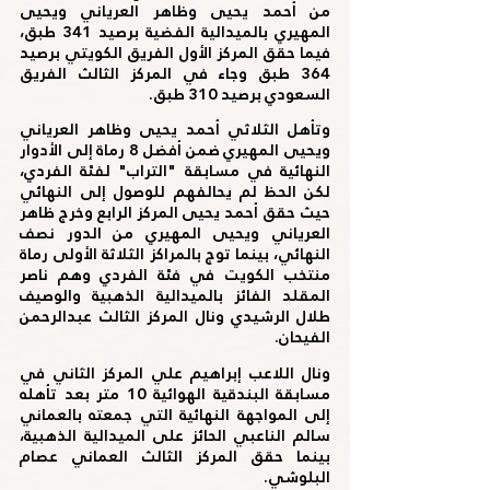
من أحمد يحيى وظاهر العرياني ويحيى 
المهيري بالميدالية الفضية برصيد 341 طبق، 
فيما حقق المركز الأول الفريق الكويتي برصيد 
364 طبق وجاء في المركز الثالث الفريق 
السعودي برصيد 310 طبق. 
وتأهل الثلاثي أحمد يحيى وظاهر العرياني 
ويحيى المهيري ضمن أفضل 8 رماة إلى الأدوار 
النهائية في مسابقة "التراب" لفئة الفردي، 
لكن الحظ لم يحالفهم للوصول إلى النهائي 
حيث حقق أحمد يحيى المركز الرابع وخرج ظاهر 
العرياني ويحيى المهيري من الدور نصف 
النهائي، بينما توج بالمراكز الثلاثة الأولى رماة 
منتخب الكويت في فئة الفردي وهم ناصر 
المقلد الفائز بالميدالية الذهبية والوصيف 
طلال الرشيدي ونال المركز الثالث عبدالرحمن 
الفيحان. 
ونال اللاعب إبراهيم علي المركز الثاني في 
مسابقة البندقية الهوائية 10 متر بعد تأهله 
إلى المواجهة النهائية التي جمعته بالعماني 
سالم الناعبي الحائز على الميدالية الذهبية، 
بينما حقق المركز الثالث العماني عصام 
البلوشي. 