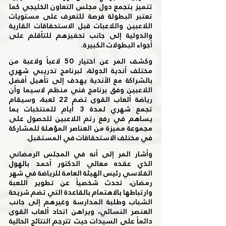
تتميز بتجمع دول مجلس التعاون الخليجي كما 
تعتبر البطولة فرصة للتعرف على مستويات 
اللاعبين واللاعبات قبل الاستحقاقات القارية 
والدولية إلى جانب تحفيزهم للتأقلم على 
أجواء البطولات الكبيرة. 
وكشف المر عن اختيار 50 لاعباً ولاعبة من 
مختلف أندية الدولة، لبرنامج تدريبي شهري 
بالشراكة مع الأندية يهدف إلى تأهيل أفضل 
اللاعبين وفق برنامج فني منظم لاسيما وأن 
رياضة ألعاب القوى تضم 22 لعبة، وسيقام 
تجمع شهري لمدة 3 أيام للمنتخبات بما 
يساهم في رفع رتم اللاعبين للحصول على 
مجموعة مميزة من العناصر المؤهلة للمشاركة 
في مختلف الاستحقاقات في المستقبل. 
وأشار المر إلى أنه في المجلس الرمضاني 
الذي عقده معالي الدكتور أحمد بالهول 
الفلاسي رئيس الهيئة العامة للرياضة في شهر 
رمضان، تحدث شخصياً عن تطوير اللعبة 
وارتباطها بالاهتمام بالقاعدة التي تضم شريحة 
الشباب وطلبة المدارسة وغيرهم إلى جانب 
العنصر النسائي، ويراهن اتحاد ألعاب القوى 
دائماً على السيدات حيث تترجم النتائج الحالية 