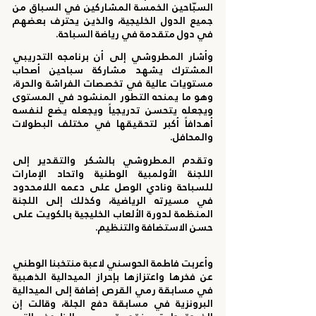
السبّاحين الخمسة المشاركين في السباق من 
جميع الدول الخليجية، والذين يحترف بعضهم 
في دول متقدمة في رياضة السباحة.
وأشار المطروشي إلى أن برنامجه التدريبي 
المشترك يشهد مشاركة سباحين أصحاب 
مستويات عالية في تخصصات الفراشة والحرة، 
وهو ما يمنحه التطور المنشود في المستوى 
ويجعله يتحسن تدريجياً ويجعله يضع لنفسه 
أهدافاً أكبر لتحقيقها في مختلف البطولات 
والمحافل.
وتقدم المطروشي بالشكر والتقدير إلى 
اللجنة الأولمبية الوطنية واتحاد الإمارات 
للسباحة ونادي الوصل على دعمه اللامحدود 
في مسيرته الرياضية، وكذلك إلى اللجنة 
المنظمة لدورة الألعاب الخليجية بالكويت على 
حسن الاستضافة والتنظيم.
وأعربت فاطمة الحوسني لاعبة منتخبنا الوطني 
عن فخرها واعتزازها بإحراز الميدالية الذهبية 
في مسابقة رمي القرص إضافة إلى الميدالية 
البرونزية في مسابقة دفع الجلة، وقالت إن 