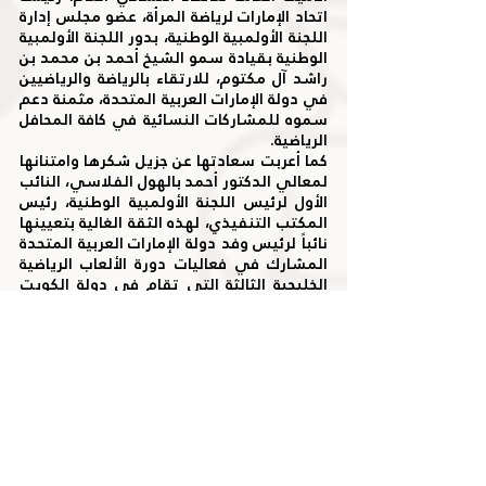
اتحاد الإمارات لرياضة المرأة، عضو مجلس إدارة 
اللجنة الأولمبية الوطنية، بدور اللجنة الأولمبية 
الوطنية بقيادة سمو الشيخ أحمد بن محمد بن 
راشد آل مكتوم، للارتقاء بالرياضة والرياضيين 
في دولة الإمارات العربية المتحدة، مثمنة دعم 
سموه للمشاركات النسائية في كافة المحافل 
الرياضية.
كما أعربت سعادتها عن جزيل شكرها وامتنانها 
لمعالي الدكتور أحمد بالهول الفلاسي، النائب 
الأول لرئيس اللجنة الأولمبية الوطنية، رئيس 
المكتب التنفيذي، لهذه الثقة الغالية بتعيينها 
نائباً لرئيس وفد دولة الإمارات العربية المتحدة 
المشارك في فعاليات دورة الألعاب الرياضية 
الخليجية الثالثة التي تقام في دولة الكويت 
الشقيقة خلال الفترة من 16-31 مايو الجاري.
وأوضحت سعادتها أنها تتابع عن كثب مستويات 
المنتخبات النسائية المشاركة ضمن وفد الدولة 
في الدورة الخليجية، مبديةً ثقتها الكبيرة في 
قدرة بطلات الإمارات على الخروج بنتائج 
مشرفة ورفع راية الوطن عالية في دورة الألعاب 
الخليجية، مشيرة أن ابنة الإمارات تثبت دائماً 
أنها قدر التحدي بإصرارها على تمثيل الدولة 
بالشكل الذي يليق بما وصلت إليه من تطوير 