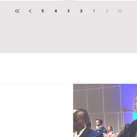
اسات الانثربومترية
5
4
3
2
1
مدراء الوفود
اب