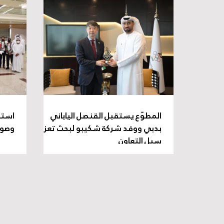
المطوّع يستقبل القنصل الياباني
استق
بدبي ووفد شركة شكيبو لبحث تعزيز
وصول
سبل التعاون