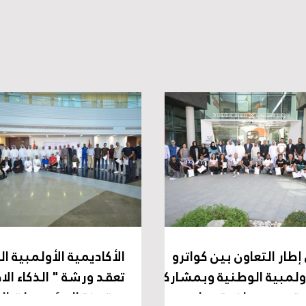
طار التعاون بين كواترو
الأكاديمية الأولمبية ا
ولمبية الوطنية وبمشاركة
تعقد ورشة " الذكاء ا
5 متدرب..محاضرة حول
ورقمنة المؤسسات الر