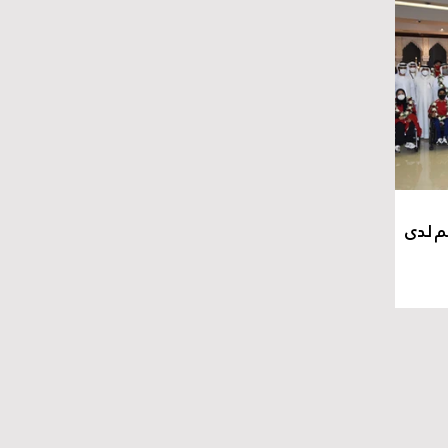
م لدى