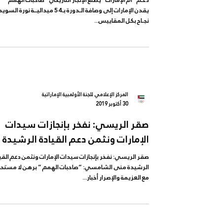
دعـم “أم الإمارات” يصنع الإنجاز التاريخي “صاحبات الهمم”
يقدن الإمارات إلى وصافة الـدورة بـ54 ميداليــة نورة ا
نجـاح بكل المقاييس...
المركز الإعلامي للجنة الأولمبية الإماراتية
30 أكتوبر 2019
صقر الريسي: نفخر بإنجازات سيدات
الإمارات ونثمن دعم القيادة الرشيدة
صقر الريسي: نفخر بإنجازات سيدات الإمارات ونثمن دعم القي
الرشيدة منى الشامسي: “صاحبات الهمم ” برهن لا مستح
مع العزيمة والإصرار أخبار...