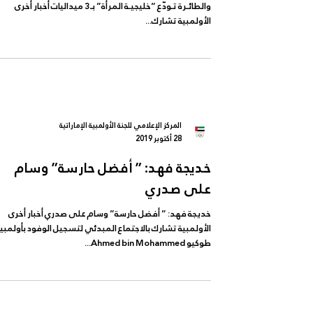
والطائـرة تـودّع “خليجيـة المرأة” بـ3 ميداليات أخبار أخرى
الأولمبية تشارك...
المركز الإعلامي للجنة الأولمبية الإماراتية
28 أكتوبر 2019
خديجة فهد: ” أفضل حارسة” وسام
على صدري
خديجة فهد: ” أفضل حارسة” وسام على صدري أخبار أخرى
الأولمبية تشارك بالاجتماع المبدئي لتسجيل الوفود بأولمبيا
طوكيو Ahmed bin Mohammed...