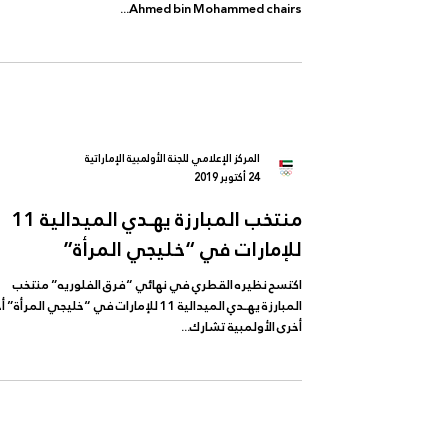
المسدس”
الرماية تحصد برونزيتي ” فرق المسدس” أخبار أخرى الأولمب
تشارك بالاجتماع المبدئي لتسجيل الوفود بأولمبياد طوكيو
Ahmed bin Mohammed chairs...
المركز الإعلامي للجنة الأولمبية الإماراتية
24 أكتوبر 2019
منتخب المبارزة يهـدي الميدالية 11
للإمارات في “خليجي المرأة”
اكتسح نظيره القطري في نهائي “فرق الفلوريه” منتخب
المبارزة يهـدي الميدالية 11 للإمارات في “خليجي المرأة”
أخرى الأولمبية تشارك...