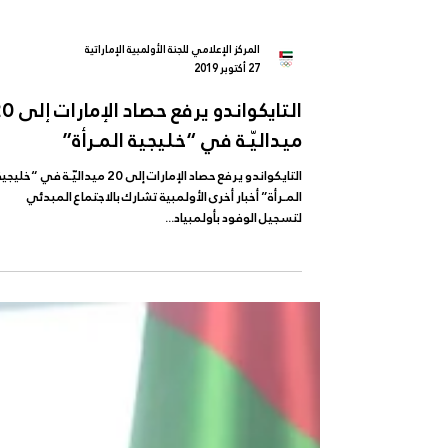
المركز الإعلامي للجنة الأولمبية الإماراتية
27 أكتوبر 2019
التايكواندو يرفع حصاد 
ميداليّـة في “خليجية المـرأة”
التايكواندو يرفع حصاد الإمارات إلى 20 ميداليّـة في “خليج
المـرأة” أخبار أخرى الأولمبية تشارك بالاجتماع المبدئي
لتسجيل الوفود بأولمبياد...