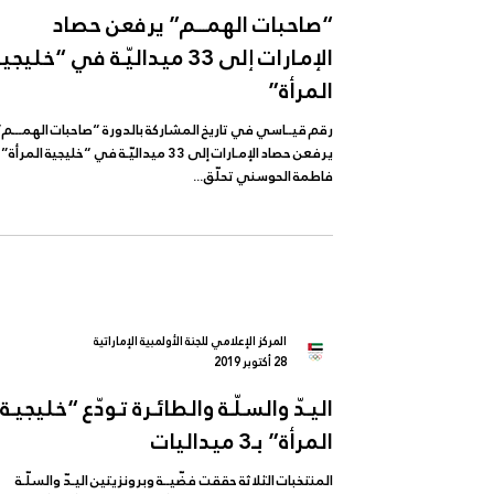
“صاحبات الهمـــم” يرفعن حصاد
الإمـارات إلى 33 ميداليّـة في “خليجي
المرأة”
رقم قيــاسي في تاريخ المشاركة بالدورة “صاحبات الهمـــم”
يرفعن حصاد الإمـارات إلى 33 ميداليّـة في “خليجية المرأة”
فاطمة الحوسني تحلّق...
المركز الإعلامي للجنة الأولمبية الإماراتية
28 أكتوبر 2019
اليـدّ والسلّـة والطائـرة تـودّع “خليجيـة
المرأة” بـ3 ميداليات
المنتخبات الثلاثة حققت فضّيــة وبرونزيتين اليـدّ والسلّـة